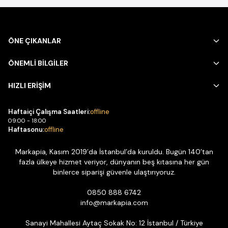
ÖNE ÇIKANLAR
ÖNEMLİ BİLGİLER
HIZLI ERİŞİM
Haftaiçi Çalışma Saatleri:
offline
09:00 - 18:00
Haftasonu:
offline
Markapia, Kasım 2019’da İstanbul’da kuruldu. Bugün 140’tan
fazla ülkeye hizmet veriyor, dünyanın beş kıtasına her gün
binlerce siparişi güvenle ulaştırıyoruz.
0850 888 6742
info@markapia.com
Sanayi Mahallesi Aytaç Sokak No: 12 İstanbul / Türkiye