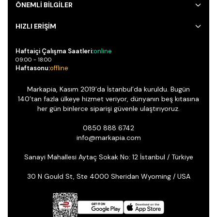
ÖNEMLİ BİLGİLER
HIZLI ERİŞİM
Haftaiçi Çalışma Saatleri:
online
09:00 - 18:00
Haftasonu:
offline
Markapia, Kasım 2019’da İstanbul’da kuruldu. Bugün
140’tan fazla ülkeye hizmet veriyor, dünyanın beş kıtasına
her gün binlerce siparişi güvenle ulaştırıyoruz.
0850 888 6742
info@markapia.com
Sanayi Mahallesi Aytaç Sokak No: 12 İstanbul / Türkiye
30 N Gould St, Ste 4000 Sheridan Wyoming / USA