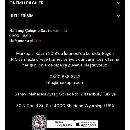
ÖNEMLİ BİLGİLER
HIZLI ERİŞİM
Haftaiçi Çalışma Saatleri:
online
09:00 - 18:00
Haftasonu:
offline
Markapia, Kasım 2019’da İstanbul’da kuruldu. Bugün
140’tan fazla ülkeye hizmet veriyor, dünyanın beş kıtasına
her gün binlerce siparişi güvenle ulaştırıyoruz.
0850 888 6742
info@markapia.com
Sanayi Mahallesi Aytaç Sokak No: 12 İstanbul / Türkiye
30 N Gould St, Ste 4000 Sheridan Wyoming / USA