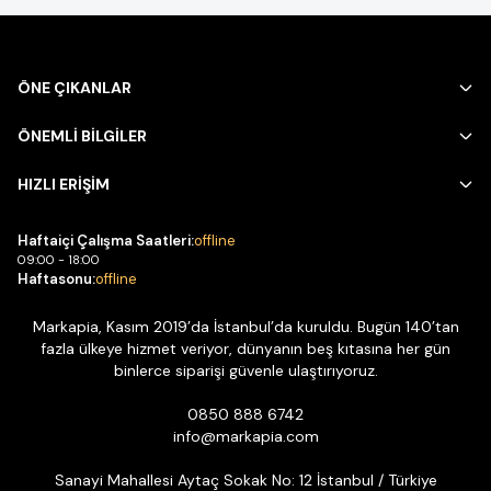
ÖNE ÇIKANLAR
ÖNEMLİ BİLGİLER
HIZLI ERİŞİM
Haftaiçi Çalışma Saatleri:
offline
09:00 - 18:00
Haftasonu:
offline
Markapia, Kasım 2019’da İstanbul’da kuruldu. Bugün 140’tan
fazla ülkeye hizmet veriyor, dünyanın beş kıtasına her gün
binlerce siparişi güvenle ulaştırıyoruz.
0850 888 6742
info@markapia.com
Sanayi Mahallesi Aytaç Sokak No: 12 İstanbul / Türkiye