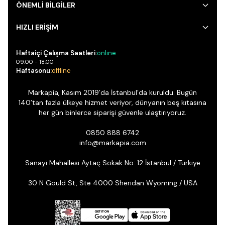
ÖNEMLİ BİLGİLER
HIZLI ERİŞİM
Haftaiçi Çalışma Saatleri:
online
09:00 - 18:00
Haftasonu:
offline
Markapia, Kasım 2019’da İstanbul’da kuruldu. Bugün
140’tan fazla ülkeye hizmet veriyor, dünyanın beş kıtasına
her gün binlerce siparişi güvenle ulaştırıyoruz.
0850 888 6742
info@markapia.com
Sanayi Mahallesi Aytaç Sokak No: 12 İstanbul / Türkiye
30 N Gould St, Ste 4000 Sheridan Wyoming / USA