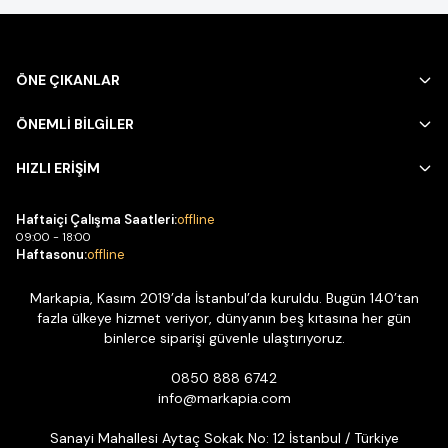
ÖNE ÇIKANLAR
ÖNEMLİ BİLGİLER
HIZLI ERİŞİM
Haftaiçi Çalışma Saatleri:
offline
09:00 - 18:00
Haftasonu:
offline
Markapia, Kasım 2019’da İstanbul’da kuruldu. Bugün 140’tan
fazla ülkeye hizmet veriyor, dünyanın beş kıtasına her gün
binlerce siparişi güvenle ulaştırıyoruz.
0850 888 6742
info@markapia.com
Sanayi Mahallesi Aytaç Sokak No: 12 İstanbul / Türkiye