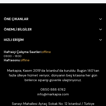
ÖNE ÇIKANLAR
ÖNEMLİ BİLGİLER
HIZLI ERİŞİM
Haftaiçi Çalışma Saatleri:
offline
09:00 - 18:00
Haftasonu:
offline
Markapia, Kasım 2019’da İstanbul’da kuruldu. Bugün 140’tan
fazla ülkeye hizmet veriyor, dünyanın beş kıtasına her gün
binlerce siparişi güvenle ulaştırıyoruz.
0850 888 6742
info@markapia.com
Sanayi Mahallesi Aytaç Sokak No: 12 İstanbul / Türkiye