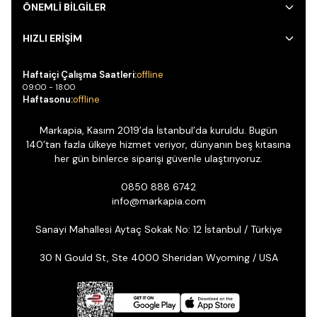
ÖNEMLİ BİLGİLER
HIZLI ERİŞİM
Haftaiçi Çalışma Saatleri:
offline
09:00 - 18:00
Haftasonu:
offline
Markapia, Kasım 2019’da İstanbul’da kuruldu. Bugün
140’tan fazla ülkeye hizmet veriyor, dünyanın beş kıtasına
her gün binlerce siparişi güvenle ulaştırıyoruz.
0850 888 6742
info@markapia.com
Sanayi Mahallesi Aytaç Sokak No: 12 İstanbul / Türkiye
30 N Gould St, Ste 4000 Sheridan Wyoming / USA