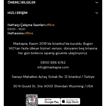
ÖNEMLİ BİLGİLER
HIZLI ERİŞİM
Haftaiçi Çalışma Saatleri:
offline
09:00 - 18:00
Haftasonu:
offline
Markapia, Kasım 2019’da İstanbul’da kuruldu. Bugün
140’tan fazla ülkeye hizmet veriyor, dünyanın beş kıtasına
her gün binlerce siparişi güvenle ulaştırıyoruz.
0850 888 6742
info@markapia.com
Sanayi Mahallesi Aytaç Sokak No: 12 İstanbul / Türkiye
30 N Gould St, Ste 4000 Sheridan Wyoming / USA