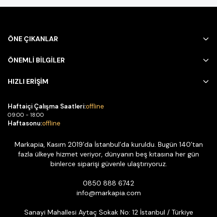
ÖNE ÇIKANLAR
ÖNEMLİ BİLGİLER
HIZLI ERİŞİM
Haftaiçi Çalışma Saatleri:
offline
09:00 - 18:00
Haftasonu:
offline
Markapia, Kasım 2019’da İstanbul’da kuruldu. Bugün 140’tan
fazla ülkeye hizmet veriyor, dünyanın beş kıtasına her gün
binlerce siparişi güvenle ulaştırıyoruz.
0850 888 6742
info@markapia.com
Sanayi Mahallesi Aytaç Sokak No: 12 İstanbul / Türkiye