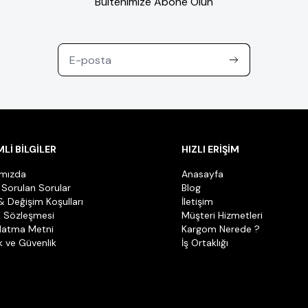
Bültenimize Abone Olun
Lİ BİLGİLER
HIZLI ERİŞİM
ımızda
Anasayfa
 Sorulan Sorular
Blog
& Değişim Koşulları
İletişim
k Sözleşmesi
Müşteri Hizmetleri
latma Metni
Kargom Nerede ?
ik ve Güvenlik
İş Ortaklığı