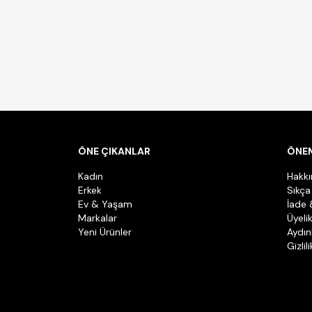
ÖNE ÇIKANLAR
ÖNEM
Kadın
Hakk
Erkek
Sıkça
Ev & Yaşam
İade 
Markalar
Üyeli
Yeni Ürünler
Aydın
Gizlil