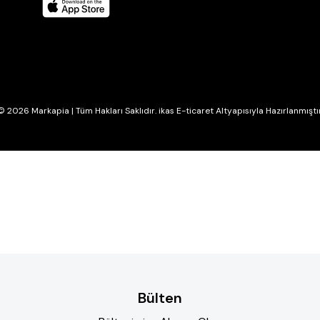
© 2026 Markapia | Tüm Hakları Saklıdır. ikas E-ticaret Altyapısıyla Hazırlanmıştır
Bülten