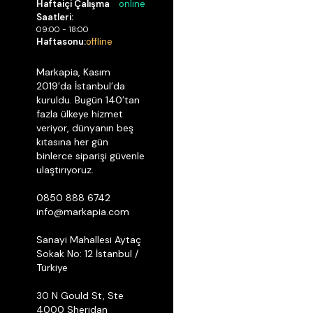
Haftaiçi Çalışma
online
Saatleri:
09:00 - 18:00
Haftasonu:
offline
Markapia, Kasım
2019’da İstanbul’da
kuruldu. Bugün 140’tan
fazla ülkeye hizmet
veriyor, dünyanın beş
kıtasına her gün
binlerce siparişi güvenle
ulaştırıyoruz.
0850 888 6742
info@markapia.com
Sanayi Mahallesi Aytaç
Sokak No: 12 İstanbul /
Türkiye
30 N Gould St, Ste
4000 Sheridan