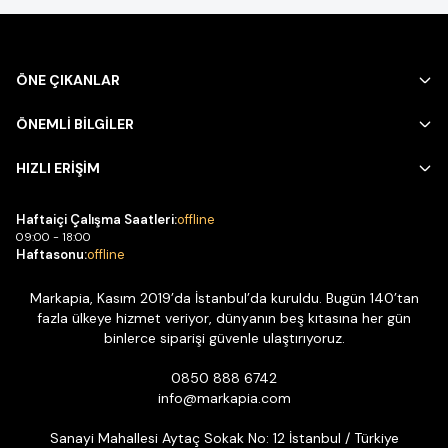
ÖNE ÇIKANLAR
ÖNEMLİ BİLGİLER
HIZLI ERİŞİM
Haftaiçi Çalışma Saatleri:
offline
09:00 - 18:00
Haftasonu:
offline
Markapia, Kasım 2019’da İstanbul’da kuruldu. Bugün 140’tan
fazla ülkeye hizmet veriyor, dünyanın beş kıtasına her gün
binlerce siparişi güvenle ulaştırıyoruz.
0850 888 6742
info@markapia.com
Sanayi Mahallesi Aytaç Sokak No: 12 İstanbul / Türkiye