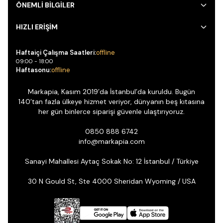
ÖNEMLİ BİLGİLER
HIZLI ERİŞİM
Haftaiçi Çalışma Saatleri:
offline
09:00 - 18:00
Haftasonu:
offline
Markapia, Kasım 2019’da İstanbul’da kuruldu. Bugün
140’tan fazla ülkeye hizmet veriyor, dünyanın beş kıtasına
her gün binlerce siparişi güvenle ulaştırıyoruz.
0850 888 6742
info@markapia.com
Sanayi Mahallesi Aytaç Sokak No: 12 İstanbul / Türkiye
30 N Gould St, Ste 4000 Sheridan Wyoming / USA