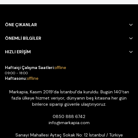
ÖNE ÇIKANLAR
ÖNEMLİ BİLGİLER
HIZLI ERİŞİM
Haftaiçi Çalışma Saatleri:
offline
09:00 - 18:00
Haftasonu:
offline
Markapia, Kasım 2019’da İstanbul’da kuruldu. Bugün 140’tan
fazla ülkeye hizmet veriyor, dünyanın beş kıtasına her gün
binlerce siparişi güvenle ulaştırıyoruz.
0850 888 6742
info@markapia.com
Sanayi Mahallesi Aytaç Sokak No: 12 İstanbul / Türkiye