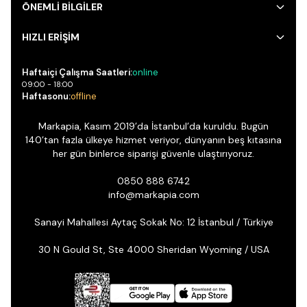
ÖNEMLİ BİLGİLER
HIZLI ERİŞİM
Haftaiçi Çalışma Saatleri:
online
09:00 - 18:00
Haftasonu:
offline
Markapia, Kasım 2019’da İstanbul’da kuruldu. Bugün
140’tan fazla ülkeye hizmet veriyor, dünyanın beş kıtasına
her gün binlerce siparişi güvenle ulaştırıyoruz.
0850 888 6742
info@markapia.com
Sanayi Mahallesi Aytaç Sokak No: 12 İstanbul / Türkiye
30 N Gould St, Ste 4000 Sheridan Wyoming / USA