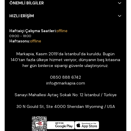
ÖNEMLİ BİLGİLER
HIZLI ERİŞİM
Haftaiçi Çalışma Saatleri:
offline
09:00 - 18:00
Haftasonu:
offline
Markapia, Kasım 2019’da İstanbul’da kuruldu. Bugün
140’tan fazla ülkeye hizmet veriyor, dünyanın beş kıtasına
her gün binlerce siparişi güvenle ulaştırıyoruz.
0850 888 6742
info@markapia.com
Sanayi Mahallesi Aytaç Sokak No: 12 İstanbul / Türkiye
30 N Gould St, Ste 4000 Sheridan Wyoming / USA