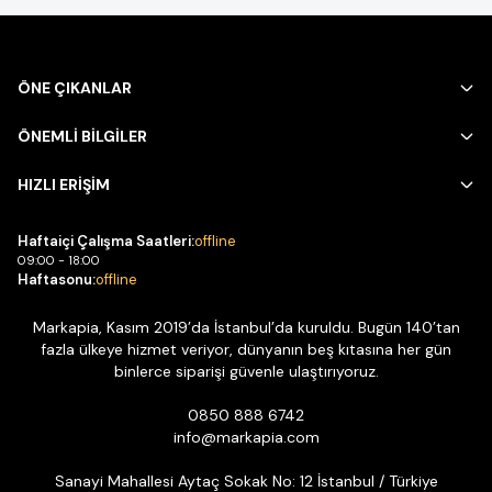
ÖNE ÇIKANLAR
ÖNEMLİ BİLGİLER
HIZLI ERİŞİM
Haftaiçi Çalışma Saatleri:
offline
09:00 - 18:00
Haftasonu:
offline
Markapia, Kasım 2019’da İstanbul’da kuruldu. Bugün 140’tan
fazla ülkeye hizmet veriyor, dünyanın beş kıtasına her gün
binlerce siparişi güvenle ulaştırıyoruz.
0850 888 6742
info@markapia.com
Sanayi Mahallesi Aytaç Sokak No: 12 İstanbul / Türkiye