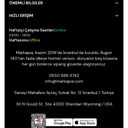
ÖNEMLİ BİLGİLER
HIZLI ERİŞİM
Haftaiçi Çalışma Saatleri:
online
09:00 - 18:00
Haftasonu:
offline
Markapia, Kasım 2019’da İstanbul’da kuruldu. Bugün
140’tan fazla ülkeye hizmet veriyor, dünyanın beş kıtasına
her gün binlerce siparişi güvenle ulaştırıyoruz.
0850 888 6742
info@markapia.com
Sanayi Mahallesi Aytaç Sokak No: 12 İstanbul / Türkiye
30 N Gould St, Ste 4000 Sheridan Wyoming / USA