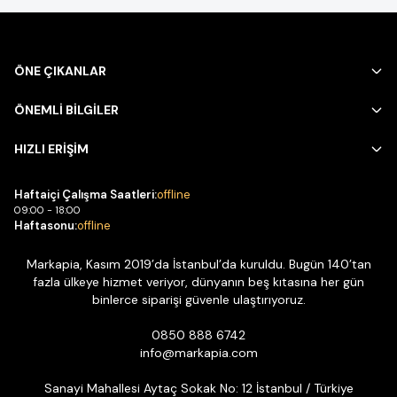
ÖNE ÇIKANLAR
ÖNEMLİ BİLGİLER
HIZLI ERİŞİM
Haftaiçi Çalışma Saatleri:
offline
09:00 - 18:00
Haftasonu:
offline
Markapia, Kasım 2019’da İstanbul’da kuruldu. Bugün 140’tan
fazla ülkeye hizmet veriyor, dünyanın beş kıtasına her gün
binlerce siparişi güvenle ulaştırıyoruz.
0850 888 6742
info@markapia.com
Sanayi Mahallesi Aytaç Sokak No: 12 İstanbul / Türkiye