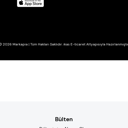
© 2026 Markapia | Tüm Hakları Saklıdır. ikas E-ticaret Altyapısıyla Hazırlanmıştır
Bülten