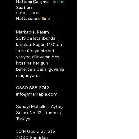
Haftaiçi Çalışma
online
Saatleri:
09:00 - 18:00
Haftasonu:
offline
Markapia, Kasım
2019’da İstanbul’da
kuruldu. Bugün 140’tan
fazla ülkeye hizmet
veriyor, dünyanın beş
kıtasına her gün
binlerce siparişi güvenle
ulaştırıyoruz.
0850 888 6742
info@markapia.com
Sanayi Mahallesi Aytaç
Sokak No: 12 İstanbul /
Türkiye
30 N Gould St, Ste
4000 Sheridan