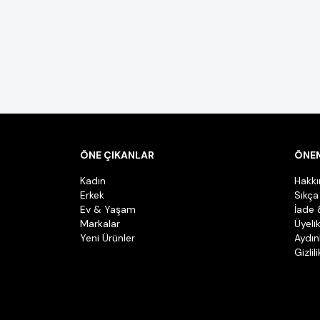
ÖNE ÇIKANLAR
ÖNEM
Kadın
Hakk
Erkek
Sıkça
Ev & Yaşam
İade 
Markalar
Üyeli
Yeni Ürünler
Aydın
Gizlil