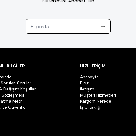
Bültenimize Abone Olun
Lİ BİLGİLER
HIZLI ERİŞİM
ımızda
Anasayfa
 Sorulan Sorular
Blog
& Değişim Koşulları
İletişim
k Sözleşmesi
Müşteri Hizmetleri
latma Metni
Kargom Nerede ?
ik ve Güvenlik
İş Ortaklığı