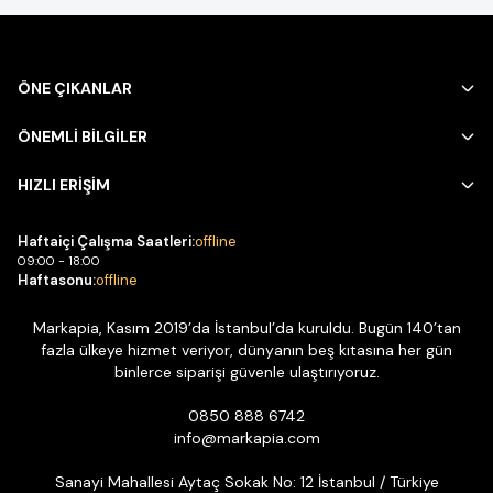
ÖNE ÇIKANLAR
ÖNEMLİ BİLGİLER
HIZLI ERİŞİM
Haftaiçi Çalışma Saatleri:
offline
09:00 - 18:00
Haftasonu:
offline
Markapia, Kasım 2019’da İstanbul’da kuruldu. Bugün 140’tan
fazla ülkeye hizmet veriyor, dünyanın beş kıtasına her gün
binlerce siparişi güvenle ulaştırıyoruz.
0850 888 6742
info@markapia.com
Sanayi Mahallesi Aytaç Sokak No: 12 İstanbul / Türkiye