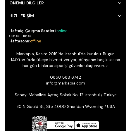
ÖNEMLİ BİLGİLER
HIZLI ERİŞİM
Haftaiçi Çalışma Saatleri:
online
09:00 - 18:00
Haftasonu:
offline
Markapia, Kasım 2019’da İstanbul’da kuruldu. Bugün
140’tan fazla ülkeye hizmet veriyor, dünyanın beş kıtasına
her gün binlerce siparişi güvenle ulaştırıyoruz.
0850 888 6742
info@markapia.com
Sanayi Mahallesi Aytaç Sokak No: 12 İstanbul / Türkiye
30 N Gould St, Ste 4000 Sheridan Wyoming / USA