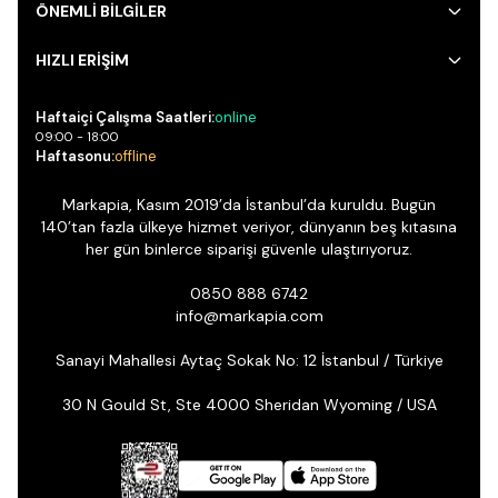
ÖNEMLİ BİLGİLER
HIZLI ERİŞİM
Haftaiçi Çalışma Saatleri:
online
09:00 - 18:00
Haftasonu:
offline
Markapia, Kasım 2019’da İstanbul’da kuruldu. Bugün
140’tan fazla ülkeye hizmet veriyor, dünyanın beş kıtasına
her gün binlerce siparişi güvenle ulaştırıyoruz.
0850 888 6742
info@markapia.com
Sanayi Mahallesi Aytaç Sokak No: 12 İstanbul / Türkiye
30 N Gould St, Ste 4000 Sheridan Wyoming / USA