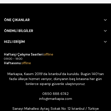
ÖNE ÇIKANLAR
ÖNEMLİ BİLGİLER
HIZLI ERİŞİM
Haftaiçi Çalışma Saatleri:
offline
09:00 - 18:00
Haftasonu:
offline
Markapia, Kasım 2019’da İstanbul’da kuruldu. Bugün 140’tan
fazla ülkeye hizmet veriyor, dünyanın beş kıtasına her gün
binlerce siparişi güvenle ulaştırıyoruz.
0850 888 6742
info@markapia.com
Sanayi Mahallesi Aytaç Sokak No: 12 İstanbul / Türkiye