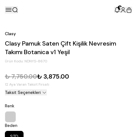
5
Clasy
Clasy Pamuk Saten Çift Kişilik Nevresim
Takımı Botanica v1 Yeşil
Ürün Kodu:
NDNYS-8670
₺ 7,750.00
₺ 3,875.00
12 Aya Varan Taksit Fırsatı
Taksit Seçenekleri
Renk
Beden
STD