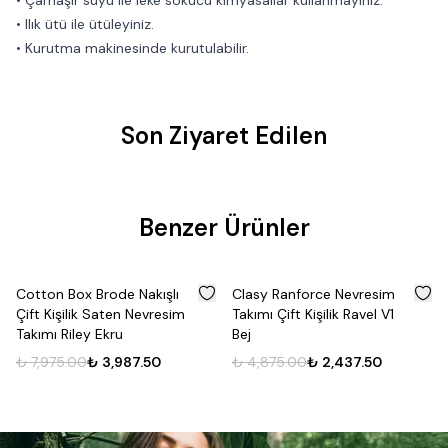
• Çamaşır suyu ile leke sökücü kimyasallar kullanmayınız.
• Ilık ütü ile ütüleyiniz.
• Kurutma makinesinde kurutulabilir.
Son Ziyaret Edilen
Benzer Ürünler
%
50
%
50
Cotton Box Brode Nakışlı
Clasy Ranforce Nevresim
Çift Kişilik Saten Nevresim
Takımı Çift Kişilik Ravel V1
Takımı Riley Ekru
Bej
₺ 7,975.00
₺ 3,987.50
₺ 4,875.00
₺ 2,437.50