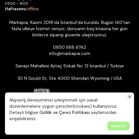
09:00 - 18:00
Haftasonu:
offline
Markapia, Kasım 2019’da İstanbul’da kuruldu. Bugün 140’tan
fazla ülkeye hizmet veriyor, dünyanın beş kıtasına her gün
binlerce siparişi güvenle ulaştırıyoruz.
0850 888 6742
info@markapia.com
Sanayi Mahallesi Aytaç Sokak No: 12 İstanbul / Türkiye
30 N Gould St, Ste 4000 Sheridan Wyoming / USA
Alışveriş deneyiminizi iyileştirmek için yasal
düzenlemelere uygun çerezler(cookies) kullanıyoruz.
Detaylı bilgiye
Gizlilik ve Çerez Politikası
sayfamızdan
© 2026 Markapia | Tüm Hakları Saklıdır. ikas E-ticaret Altyapısıyla
erişebilirsiniz.
Hazırlanmıştır.
Kabul Et