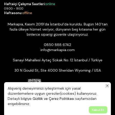
Haftaiçi Çalışma Saatleri:
online
09:00 - 18:00
Haftasonu:
offline
Markapia, Kasım 2019’da İstanbul’da kuruldu. Bugün 140’tan
fazla ülkeye hizmet veriyor, dünyanın beş kıtasına her gün
binlerce siparişi güvenle ulaştırıyoruz.
0850 888 6742
info@markapia.com
Sanayi Mahallesi Aytaç Sokak No: 12 İstanbul / Türkiye
30 N Gould St, Ste 4000 Sheridan Wyoming / USA
Alışveriş deneyiminizi iyileştirmek için yasal
düzenlemelere uygun çerezler(cookies) kullanıyoruz.
Detaylı bilgiye
Gizlilik ve Çerez Politikası
sayfamızdan
© 2026 Markapia | Tüm Hakları Saklıdır. ikas E-ticaret Altyapısıyla
erişebilirsiniz.
Hazırlanmıştır.
Kabul Et