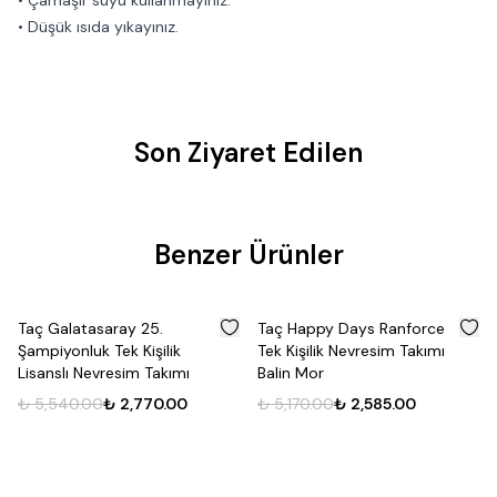
• Çamaşır suyu kullanmayınız.
• Düşük ısıda yıkayınız.
Son Ziyaret Edilen
Benzer Ürünler
%
50
%
50
Taç Galatasaray 25.
Taç Happy Days Ranforce
Şampiyonluk Tek Kişilik
Tek Kişilik Nevresim Takımı
Lisanslı Nevresim Takımı
Balin Mor
₺ 5,540.00
₺ 2,770.00
₺ 5,170.00
₺ 2,585.00