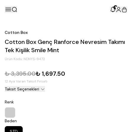
5
Cotton Box
Cotton Box Genç Ranforce Nevresim Takımı
Tek Kişilik Smile Mint
Ürün Kodu:
NDNYS-9472
₺ 3,395.00
₺ 1,697.50
12 Aya Varan Taksit Fırsatı
Taksit Seçenekleri
Renk
Beden
STD