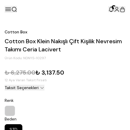
5
Cotton Box
Cotton Box Klein Nakışlı Çift Kişilik Nevresim
Takımı Ceria Lacivert
Ürün Kodu:
NDNYS-10297
₺ 6,275.00
₺ 3,137.50
12 Aya Varan Taksit Fırsatı
Taksit Seçenekleri
Renk
Beden
STD