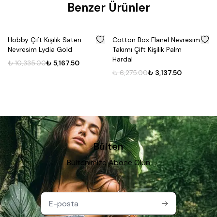
Benzer Ürünler
%
50
%
50
Hobby Çift Kişilik Saten
Cotton Box Flanel Nevresim
Nevresim Lydia Gold
Takımı Çift Kişilik Palm
Hardal
₺ 10,335.00
₺ 5,167.50
₺ 6,275.00
₺ 3,137.50
Bülten
Bültenimize Abone Olun