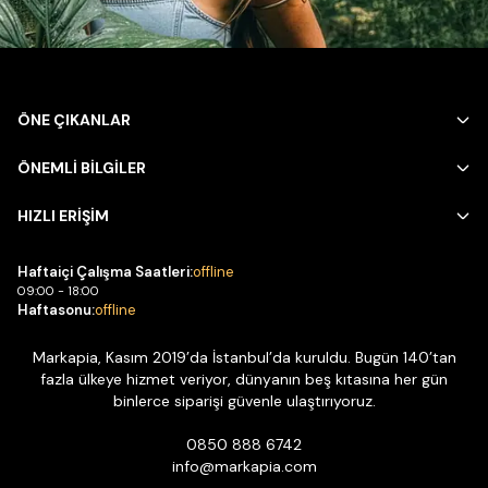
ÖNE ÇIKANLAR
ÖNEMLİ BİLGİLER
HIZLI ERİŞİM
Haftaiçi Çalışma Saatleri:
offline
09:00 - 18:00
Haftasonu:
offline
Markapia, Kasım 2019’da İstanbul’da kuruldu. Bugün 140’tan
fazla ülkeye hizmet veriyor, dünyanın beş kıtasına her gün
binlerce siparişi güvenle ulaştırıyoruz.
0850 888 6742
info@markapia.com