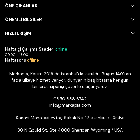
ÖNE ÇIKANLAR
ÖNEMLİ BİLGİLER
HIZLI ERİŞİM
Haftaiçi Çalışma Saatleri:
online
09:00 - 18:00
Haftasonu:
offline
Markapia, Kasım 2019’da İstanbul’da kuruldu. Bugün 140’tan
fazla ülkeye hizmet veriyor, dünyanın beş kıtasına her gün
binlerce siparişi güvenle ulaştırıyoruz.
0850 888 6742
info@markapia.com
Sanayi Mahallesi Aytaç Sokak No: 12 İstanbul / Türkiye
30 N Gould St, Ste 4000 Sheridan Wyoming / USA