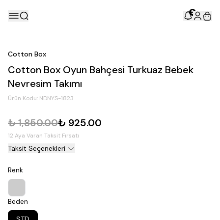
5
Cotton Box
Cotton Box Oyun Bahçesi Turkuaz Bebek
Nevresim Takımı
Ürün Kodu:
NDNYS-1823
₺ 1,850.00
₺ 925.00
12 Aya Varan Taksit Fırsatı
Taksit Seçenekleri
Renk
Beden
STD