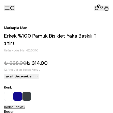
5
Markapia Man
Erkek %100 Pamuk Bisiklet Yaka Baskılı T-
shirt
Ürün Kodu:
Mar-E25010
₺ 628.00
₺ 314.00
12 Aya Varan Taksit Fırsatı
Taksit Seçenekleri
Renk
Beden Tablosu
Beden