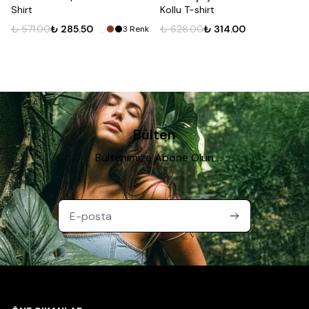
Shirt
Kollu T-shirt
₺ 571.00
₺ 285.50
₺ 628.00
₺ 314.00
3
Renk
Bülten
Bültenimize Abone Olun