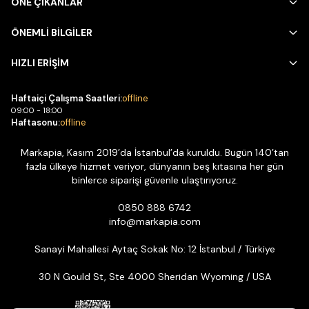
ÖNE ÇIKANLAR
ÖNEMLİ BİLGİLER
HIZLI ERİŞİM
Haftaiçi Çalışma Saatleri:
offline
09:00 - 18:00
Haftasonu:
offline
Markapia, Kasım 2019’da İstanbul’da kuruldu. Bugün 140’tan
fazla ülkeye hizmet veriyor, dünyanın beş kıtasına her gün
binlerce siparişi güvenle ulaştırıyoruz.
0850 888 6742
info@markapia.com
Sanayi Mahallesi Aytaç Sokak No: 12 İstanbul / Türkiye
30 N Gould St, Ste 4000 Sheridan Wyoming / USA