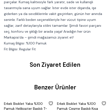
parçalar. Kumaş kalitesiyle fark yaratır, sade ve kullanışlı
tasarımıyla sana uyum sağlar. İster evde ister dışarıda, işe
giderken ya da sevdiklerinle vakit geçirirken, günün her anında
seninle. Farklı beden seçenekleriyle her vücut tipine uyum
sağlar, zarif detaylarıyla stilini tamamlar. Şimdi favori parçanı
seç, konforu ve şıklığı bir arada yaşa! Aradığın her ürün
Markapia’da – şimdi mağazamızı ziyaret et!
Kumaş Bilgisi :%100 Pamuk
Fit Bilgisi :Regular Fit
Son Ziyaret Edilen
Benzer Ürünler
%
50
%
50
Erkek Bisiklet Yaka %100
Erkek Bisiklet Yaka %100
Pamuk Helikopter Baskılı T-
Pamuk Çeşme Baskılı Kısa