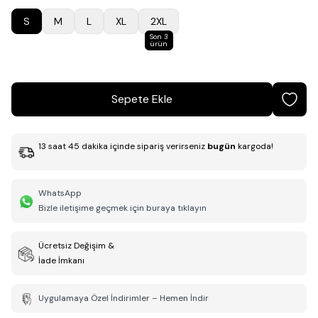
S
M
L
XL
2XL
Son 3
ürün
Sepete Ekle
13
saat
45
dakika
içinde sipariş verirseniz
bugün
kargoda!
WhatsApp
Bizle iletişime geçmek için buraya tıklayın
Ücretsiz Değişim &
İade İmkanı
Uygulamaya Özel İndirimler – Hemen İndir