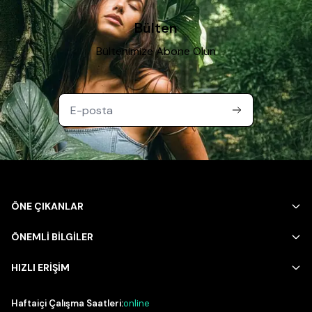
birbiriyle uyumlu tonlarda seçilmesi, kombinin bütünlüklü
görünmesine katkı sağlar.
Bülten
Nasıl Kombinlenir?
Bültenimize Abone Olun
Parfüm gibi kişisel bakım ürünleri ise kombinin görünür
kısmından ziyade genel karakterini tamamlayan bir detay
olarak öne çıkar. Mevsime uygun aksesuar seçimi; kışın
bere ve şapka, yazın ise daha hafif parçalar şeklinde
değişebilir.
Alt Kategoriler
Alt kategoriler arasında gezinerek ihtiyacınıza uygun
aksesuar grubuna doğrudan ulaşabilir, kombininizi
eksiksiz hale getirebilirsiniz.
ÖNE ÇIKANLAR
ÖNEMLİ BİLGİLER
HIZLI ERİŞİM
Haftaiçi Çalışma Saatleri:
online