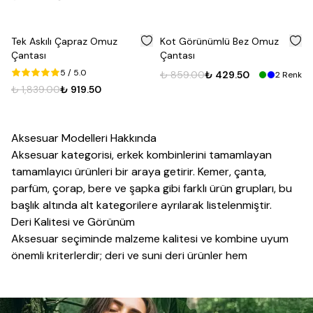
%
50
%
50
Tek Askılı Çapraz Omuz
Kot Görünümlü Bez Omuz
Çantası
Çantası
5
/ 5.0
₺ 859.00
₺ 429.50
2
Renk
₺ 1,839.00
₺ 919.50
Aksesuar Modelleri Hakkında
Aksesuar kategorisi,
erkek
kombinlerini tamamlayan
tamamlayıcı ürünleri bir araya getirir.
Kemer
,
çanta
,
parfüm
,
çorap
, bere ve
şapka
gibi farklı ürün grupları, bu
başlık altında alt kategorilere ayrılarak listelenmiştir.
Deri Kalitesi ve Görünüm
Aksesuar seçiminde malzeme kalitesi ve kombine uyum
önemli kriterlerdir; deri ve suni deri ürünler hem
dayanıklılık hem de şıklık açısından tercih edilirken, kumaş
ve metal detaylı aksesuarlar farklı stil arayışlarına karşılık
verir. Renk seçiminde kemer ve ayakkabı gibi ürünlerin