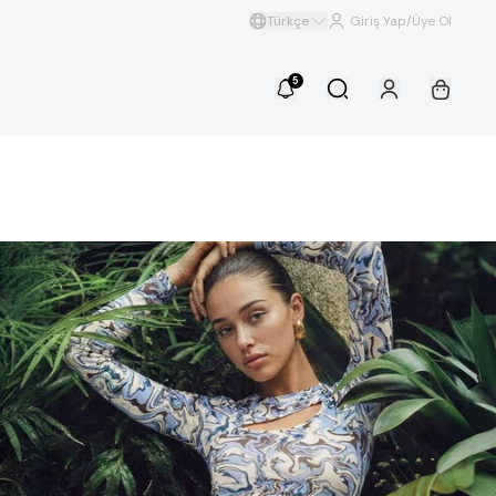
Türkçe
Giriş Yap/Üye Ol
5