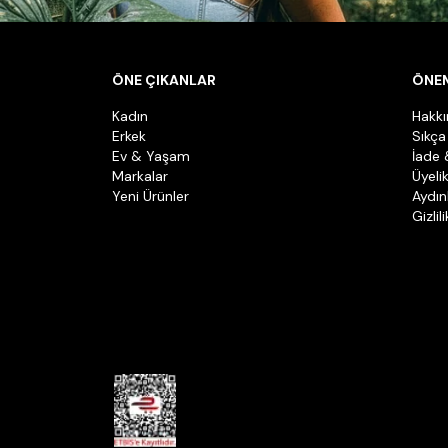
ÖNE ÇIKANLAR
ÖNEM
Kadın
Hakk
Erkek
Sıkça
Ev & Yaşam
İade 
Markalar
Üyeli
Yeni Ürünler
Aydın
Gizlil