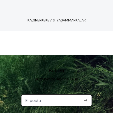
KADIN
ERKEK
EV & YAŞAM
MARKALAR
Bülten
Bültenimize Abone Olun