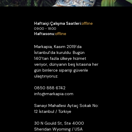
Haftaiçi Çalışma Saatleri:
offline
09:00 - 18:00
Haftasonu:
offline
Markapia, Kasım 2019’da
İstanbul’da kuruldu. Bugün
140’tan fazla ülkeye hizmet
veriyor, dünyanın beş kıtasına her
gün binlerce siparişi güvenle
ulaştırıyoruz.
0850 888 6742
info@markapia.com
Sanayi Mahallesi Aytaç Sokak No:
12 İstanbul / Türkiye
30 N Gould St, Ste 4000
Sheridan Wyoming / USA