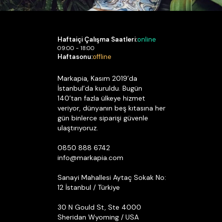
Haftaiçi Çalışma Saatleri:
online
09:00 - 18:00
Haftasonu:
offline
Markapia, Kasım 2019’da
İstanbul’da kuruldu. Bugün
140’tan fazla ülkeye hizmet
veriyor, dünyanın beş kıtasına her
gün binlerce siparişi güvenle
ulaştırıyoruz.
0850 888 6742
info@markapia.com
Sanayi Mahallesi Aytaç Sokak No:
12 İstanbul / Türkiye
30 N Gould St, Ste 4000
Sheridan Wyoming / USA