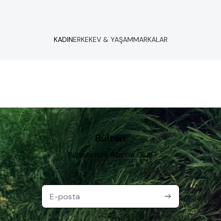
KADIN
ERKEK
EV & YAŞAM
MARKALAR
Bülten
Bültenimize Abone Olun