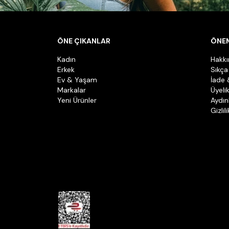
ÖNE ÇIKANLAR
ÖNEM
Kadın
Hakk
Erkek
Sıkça
Ev & Yaşam
İade 
Markalar
Üyeli
Yeni Ürünler
Aydın
Gizlil