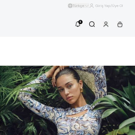
Türkçe
Giriş Yap/Üye Ol
5