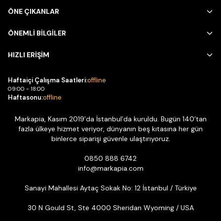
Yaka düğmelerini tamamen kapatmak daha resmi, üstteki
ÖNE ÇIKANLAR
bir düğmeyi açık bırakmak ise daha rahat ve günlük bir
görünüm oluşturan basit bir stil tercihidir.
ÖNEMLİ BİLGİLER
HIZLI ERİŞİM
Haftaiçi Çalışma Saatleri:
offline
09:00 - 18:00
Haftasonu:
offline
Markapia, Kasım 2019’da İstanbul’da kuruldu. Bugün 140’tan
fazla ülkeye hizmet veriyor, dünyanın beş kıtasına her gün
binlerce siparişi güvenle ulaştırıyoruz.
0850 888 6742
info@markapia.com
Sanayi Mahallesi Aytaç Sokak No: 12 İstanbul / Türkiye
30 N Gould St, Ste 4000 Sheridan Wyoming / USA