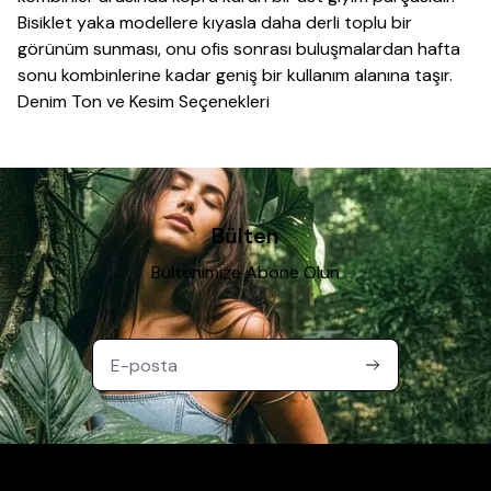
Bisiklet yaka modellere kıyasla daha derli toplu bir
görünüm sunması, onu ofis sonrası buluşmalardan hafta
sonu kombinlerine kadar geniş bir kullanım alanına taşır.
Denim Ton ve Kesim Seçenekleri
Bu modeller genellikle pike veya interlok dokulu pamuklu
kumaşlardan üretilir; bu dokular kumaşa hafif bir doku ve
dayanıklılık kazandırır. Düz renk polo yaka t-shirtler
kumaş
pantolon
ile kombinlendiğinde şık bir görünüm
oluştururken, jean ile birlikte kullanıldığında daha rahat bir
Bülten
stil ortaya çıkar.
Bültenimize Abone Olun
Doğru Boyut ve Beden Seçimi
Yaka ve kol ucundaki rib detaylar modelin kalitesini ve
duruşunu etkileyen unsurlardır; sık dokulu rib bantlar
zamanla şeklini daha iyi korur. Beden seçiminde göğüs ve
omuz ölçülerine uygun bir kesim tercih etmek, polo
yakanın düzgün oturmasını ve rahat hareket etmenizi
sağlar.
Satın Alırken Dikkat Edilmesi Gerekenler