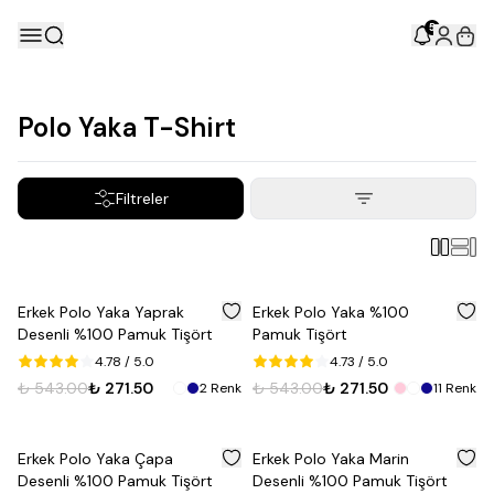
5
Polo Yaka T-Shirt
Filtreler
%
50
%
50
Erkek Polo Yaka Yaprak
Erkek Polo Yaka %100
Desenli %100 Pamuk Tişört
Pamuk Tişört
4.78
/ 5.0
4.73
/ 5.0
Fırsat
₺ 543.00
₺ 271.50
₺ 543.00
₺ 271.50
2
Renk
11
Renk
Ürünü
%
50
%
50
Erkek Polo Yaka Çapa
Erkek Polo Yaka Marin
Desenli %100 Pamuk Tişört
Desenli %100 Pamuk Tişört