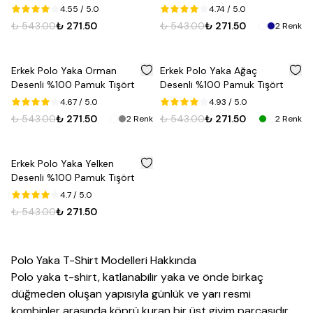
4.55
/ 5.0
4.74
/ 5.0
₺ 543.00
₺ 271.50
₺ 543.00
₺ 271.50
2
Renk
%
50
%
50
Erkek Polo Yaka Orman
Erkek Polo Yaka Ağaç
Desenli %100 Pamuk Tişört
Desenli %100 Pamuk Tişört
4.67
/ 5.0
4.93
/ 5.0
₺ 543.00
₺ 271.50
₺ 543.00
₺ 271.50
2
Renk
2
Renk
%
50
Erkek Polo Yaka Yelken
Desenli %100 Pamuk Tişört
4.7
/ 5.0
₺ 543.00
₺ 271.50
Polo Yaka T-Shirt Modelleri Hakkında
Polo yaka t-shirt, katlanabilir yaka ve önde birkaç
düğmeden oluşan yapısıyla günlük ve yarı resmi
kombinler arasında köprü kuran bir üst
giyim
parçasıdır.