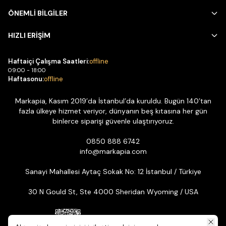
ÖNEMLİ BİLGİLER
HIZLI ERİŞİM
Haftaiçi Çalışma Saatleri:
offline
09:00 - 18:00
Haftasonu:
offline
Markapia, Kasım 2019’da İstanbul’da kuruldu. Bugün 140’tan
fazla ülkeye hizmet veriyor, dünyanın beş kıtasına her gün
binlerce siparişi güvenle ulaştırıyoruz.
0850 888 6742
info@markapia.com
Sanayi Mahallesi Aytaç Sokak No: 12 İstanbul / Türkiye
30 N Gould St, Ste 4000 Sheridan Wyoming / USA