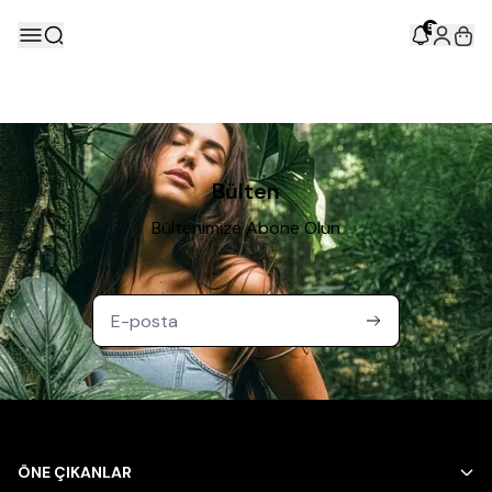
5
Bülten
Bültenimize Abone Olun
ÖNE ÇIKANLAR