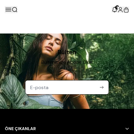
5
Bülten
Bültenimize Abone Olun
ÖNE ÇIKANLAR