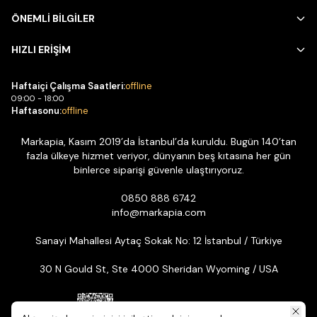
ÖNEMLİ BİLGİLER
HIZLI ERİŞİM
Haftaiçi Çalışma Saatleri:
offline
09:00 - 18:00
Haftasonu:
offline
Markapia, Kasım 2019’da İstanbul’da kuruldu. Bugün 140’tan
fazla ülkeye hizmet veriyor, dünyanın beş kıtasına her gün
binlerce siparişi güvenle ulaştırıyoruz.
0850 888 6742
info@markapia.com
Sanayi Mahallesi Aytaç Sokak No: 12 İstanbul / Türkiye
30 N Gould St, Ste 4000 Sheridan Wyoming / USA