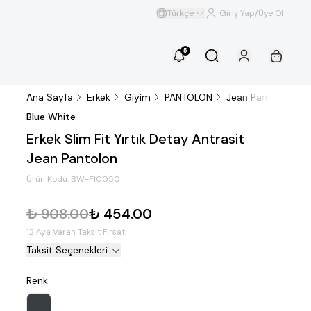
Türkçe
Giriş Yap/Üye Ol
5
Ana Sayfa
Erkek
Giyim
PANTOLON
Jean Pantolon
E
Blue White
Erkek Slim Fit Yırtık Detay Antrasit
Jean Pantolon
Ürün Kodu:
BW-F10050
₺ 908.00
₺ 454.00
12 Aya Varan Taksit Fırsatı
Taksit Seçenekleri
Renk