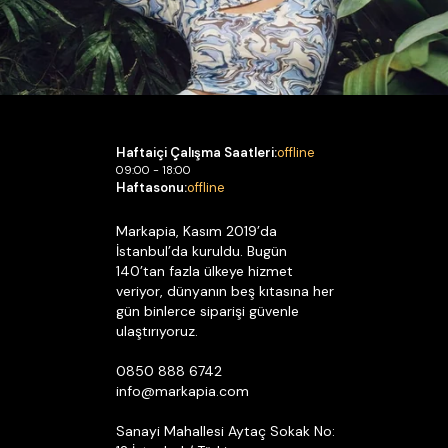
Haftaiçi Çalışma Saatleri:
offline
09:00 - 18:00
Haftasonu:
offline
Markapia, Kasım 2019’da
İstanbul’da kuruldu. Bugün
140’tan fazla ülkeye hizmet
veriyor, dünyanın beş kıtasına her
gün binlerce siparişi güvenle
ulaştırıyoruz.
0850 888 6742
info@markapia.com
Sanayi Mahallesi Aytaç Sokak No: