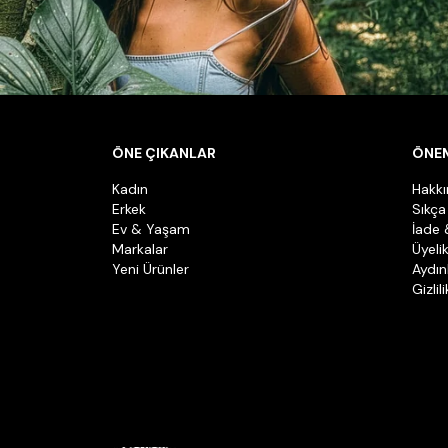
ÖNE ÇIKANLAR
ÖNEM
Kadın
Hakk
Erkek
Sıkça
Ev & Yaşam
İade 
Markalar
Üyeli
Yeni Ürünler
Aydın
Gizlil