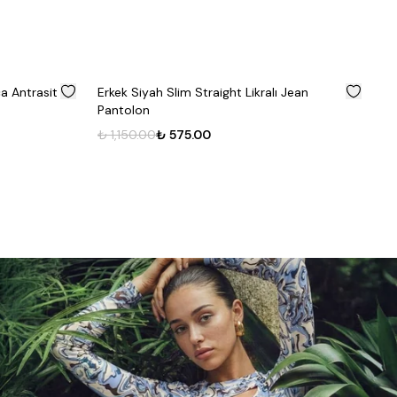
%
50
%
50
lı Jean
Erkek Likralı Regular Fit Lacivert Jean
Pantolon
₺ 1,972.00
₺ 986.00