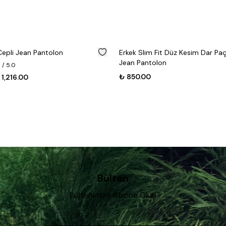
Yeni
 Fit Düz Kesim Dar Paça Antrasit
Erkek Siyah Slim Straight Likra
olon
Pantolon
₺ 1,150.00
₺ 575.00
Bülten
Bültenimize Abone Olun