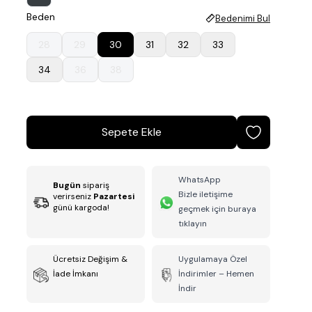
Beden
Bedenimi Bul
28
29
30
31
32
33
34
36
38
Sepete Ekle
WhatsApp
Bugün
sipariş
Bizle iletişime
verirseniz
Pazartesi
günü kargoda!
geçmek için buraya
tıklayın
Ücretsiz Değişim &
Uygulamaya Özel
İade İmkanı
İndirimler – Hemen
İndir