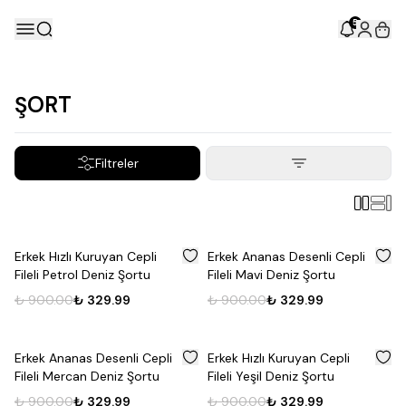
5
ŞORT
Filtreler
%
63
%
63
Erkek Hızlı Kuruyan Cepli
Erkek Ananas Desenli Cepli
Fileli Petrol Deniz Şortu
Fileli Mavi Deniz Şortu
₺ 900.00
₺ 329.99
₺ 900.00
₺ 329.99
%
63
%
63
Erkek Ananas Desenli Cepli
Erkek Hızlı Kuruyan Cepli
Fileli Mercan Deniz Şortu
Fileli Yeşil Deniz Şortu
₺ 900.00
₺ 329.99
₺ 900.00
₺ 329.99