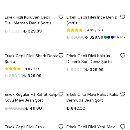
%
63
%
61
Erkek Hızlı Kuruyan Cepli
Erkek Cepli Fileli İnce Deniz
Fileli Mercan Deniz Şortu
Şortu
4.65
/ 5.0
₺ 900.00
₺ 329.99
₺ 850.00
₺ 329.99
11
Renk
%
61
%
63
Erkek Cepli Fileli Shark Deniz
Erkek Cepli Fileli Kaktüs
Şortu
Desenli Sarı Deniz Şortu
4.5
/ 5.0
₺ 900.00
₺ 329.99
₺ 850.00
₺ 329.99
Yeni
%
60
Erkek Regular Fit Rahat Kalıp
Erkek Orta Mavi Rahat Kalıp
Koyu Mavi Jean Şort
Bermuda Jean Şort
₺ 1,029.00
₺ 411.60
₺ 640.00
%
63
%
63
Erkek Cepli Fileli Etnik
Erkek Cepli Fileli Yeşil Mavi