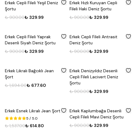
%
63
%
63
Erkek Cepli Fileli Yeşil Deniz
Erkek Hızlı Kuruyan Cepli
Şortu
Fileli Haki Deniz Şortu
₺ 900.00
₺ 329.99
₺ 900.00
₺ 329.99
%
63
%
63
Erkek Cepli Fileli Yaprak
Erkek Cepli Fileli Antrasit
Desenli Siyah Deniz Şortu
Deniz Şortu
₺ 900.00
₺ 329.99
₺ 900.00
₺ 329.99
%
60
%
63
Erkek Likralı Bağcıklı Jean
Erkek Denizyıldız Desenli
Şort
Cepli Fileli Lacivert Deniz
Şortu
₺ 1,694.00
₺ 677.60
₺ 900.00
₺ 329.99
%
60
%
63
Erkek Esnek Likralı Jean Şort
Erkek Kaplumbağa Desenli
Cepli Fileli Mavi Deniz Şortu
5
/ 5.0
₺ 900.00
₺ 329.99
₺ 1,537.00
₺ 614.80