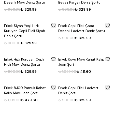
Desenli Mavi Deniz Şortu
Beyaz Parçalı Deniz Şortu
₺ 900.00
₺ 329.99
₺ 900.00
₺ 329.99
%
63
%
63
Erkek Siyah Yeşil Hızlı
Erkek Cepli Fileli Çapa
Kuruyan Cepli Fileli Siyah
Desenli Lacivert Deniz Şortu
Deniz Şortu
₺ 900.00
₺ 329.99
₺ 900.00
₺ 329.99
%
63
%
60
Erkek Hızlı Kuruyan Cepli
Erkek Koyu Mavi Rahat Kalıp
Fileli Mavi Deniz Şortu
Jean Şort
₺ 900.00
₺ 329.99
₺ 1,029.00
₺ 411.60
%
60
%
63
Erkek %100 Pamuk Rahat
Erkek Cepli Fileli Lacivert
Kalıp Mavi Jean Şort
Deniz Şortu
₺ 1,199.00
₺ 479.60
₺ 900.00
₺ 329.99