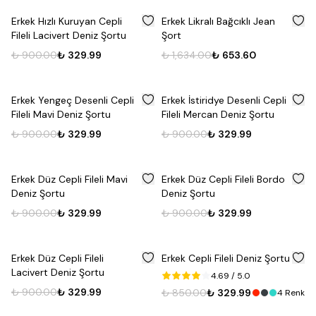
%
63
%
60
Erkek Hızlı Kuruyan Cepli
Erkek Likralı Bağcıklı Jean
Fileli Lacivert Deniz Şortu
Şort
₺ 900.00
₺ 329.99
₺ 1,634.00
₺ 653.60
%
63
%
63
Erkek Yengeç Desenli Cepli
Erkek İstiridye Desenli Cepli
Fileli Mavi Deniz Şortu
Fileli Mercan Deniz Şortu
₺ 900.00
₺ 329.99
₺ 900.00
₺ 329.99
%
63
%
63
Erkek Düz Cepli Fileli Mavi
Erkek Düz Cepli Fileli Bordo
Deniz Şortu
Deniz Şortu
₺ 900.00
₺ 329.99
₺ 900.00
₺ 329.99
%
63
%
61
Erkek Düz Cepli Fileli
Erkek Cepli Fileli Deniz Şortu
Lacivert Deniz Şortu
4.69
/ 5.0
₺ 900.00
₺ 329.99
₺ 850.00
₺ 329.99
4
Renk