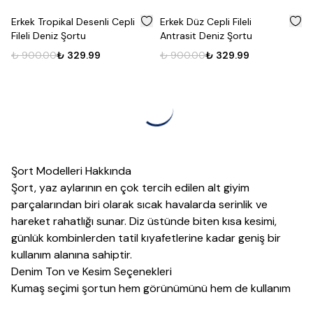
%
63
%
63
Erkek Tropikal Desenli Cepli
Erkek Düz Cepli Fileli
Fileli Deniz Şortu
Antrasit Deniz Şortu
₺ 900.00
₺ 329.99
₺ 900.00
₺ 329.99
Şort Modelleri Hakkında
Şort, yaz aylarının en çok tercih edilen alt
giyim
parçalarından biri olarak sıcak havalarda serinlik ve
hareket rahatlığı sunar. Diz üstünde biten kısa kesimi,
günlük kombinlerden tatil kıyafetlerine kadar geniş bir
kullanım alanına sahiptir.
Denim Ton ve Kesim Seçenekleri
Kumaş seçimi şortun hem görünümünü hem de kullanım
rahatlığını belirler; keten kumaşlar sıcak havalarda serinlik