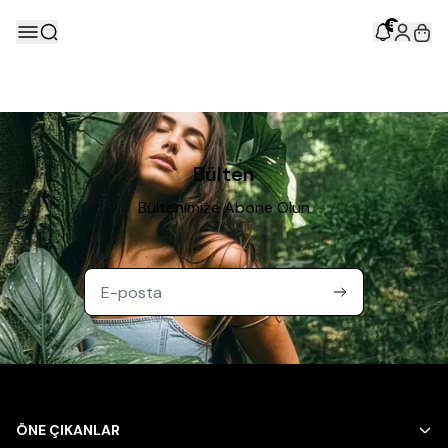
5
Bülten
Bültenimize Abone Olun
ÖNE ÇIKANLAR