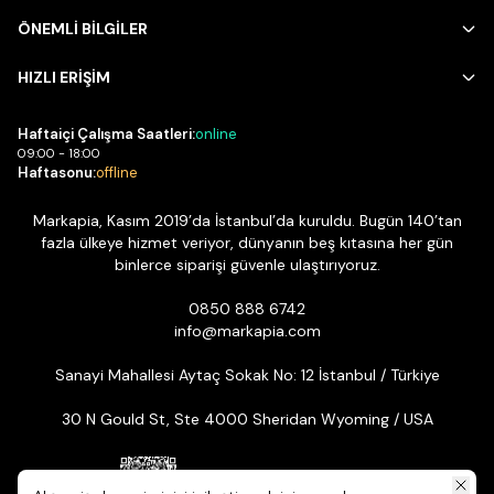
ÖNEMLİ BİLGİLER
HIZLI ERİŞİM
Haftaiçi Çalışma Saatleri:
online
09:00 - 18:00
Haftasonu:
offline
Markapia, Kasım 2019’da İstanbul’da kuruldu. Bugün 140’tan
fazla ülkeye hizmet veriyor, dünyanın beş kıtasına her gün
binlerce siparişi güvenle ulaştırıyoruz.
0850 888 6742
info@markapia.com
Sanayi Mahallesi Aytaç Sokak No: 12 İstanbul / Türkiye
30 N Gould St, Ste 4000 Sheridan Wyoming / USA