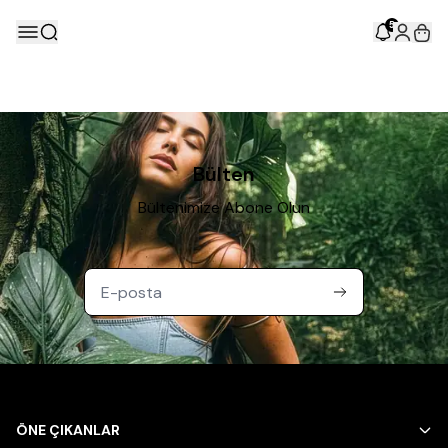
5
Bülten
Bültenimize Abone Olun
ÖNE ÇIKANLAR