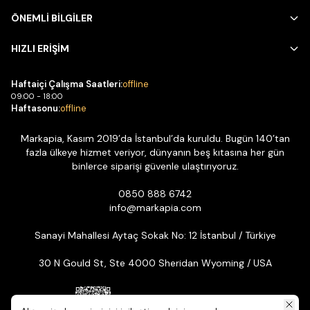
ÖNEMLİ BİLGİLER
HIZLI ERİŞİM
Haftaiçi Çalışma Saatleri:
offline
09:00 - 18:00
Haftasonu:
offline
Markapia, Kasım 2019’da İstanbul’da kuruldu. Bugün 140’tan
fazla ülkeye hizmet veriyor, dünyanın beş kıtasına her gün
binlerce siparişi güvenle ulaştırıyoruz.
0850 888 6742
info@markapia.com
Sanayi Mahallesi Aytaç Sokak No: 12 İstanbul / Türkiye
30 N Gould St, Ste 4000 Sheridan Wyoming / USA