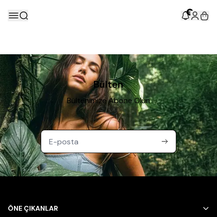
5
Bülten
Bültenimize Abone Olun
ÖNE ÇIKANLAR