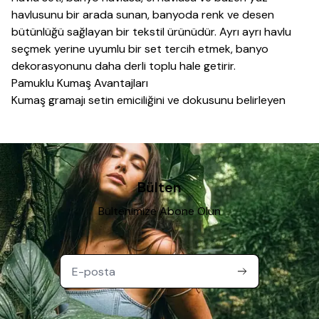
havlusunu bir arada sunan, banyoda renk ve desen
bütünlüğü sağlayan bir tekstil ürünüdür. Ayrı ayrı havlu
seçmek yerine uyumlu bir set tercih etmek, banyo
dekorasyonunu daha derli toplu hale getirir.
Pamuklu Kumaş Avantajları
Kumaş gramajı setin emiciliğini ve dokusunu belirleyen
temel unsurdur; yüksek gramajlı pamuklu havlular daha
yumuşak ve emici bir yapı sunarken, orta gramajlı
modeller daha hızlı kurur ve günlük kullanımda pratiklik
sağlar. Havlu kenarlarındaki dokuma sıklığı, üründeki tüy
dökülmesini azaltan bir kalite göstergesi olarak
Bülten
değerlendirilebilir.
Bültenimize Abone Olun
Set İçeriği ve Kullanım
Set içindeki farklı boyutlardaki parçalar, vücut, saç ve el
kurulama gibi farklı ihtiyaçlara tek seferde karşılık verir;
misafir banyoları için ise sadece el havlusu içeren küçük
setler daha pratik bir seçenek olabilir.
Bakım ve Kullanım Önerileri