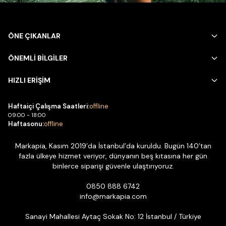
Havlu setini ilk kullanımdan önce yıkamak, kumaşın
yumuşamasına ve emicilik özelliğinin tam olarak ortaya
çıkmasına yardımcı olur.
ÖNE ÇIKANLAR
ÖNEMLİ BİLGİLER
HIZLI ERİŞİM
Haftaiçi Çalışma Saatleri:
offline
09:00 - 18:00
Haftasonu:
offline
Markapia, Kasım 2019’da İstanbul’da kuruldu. Bugün 140’tan
fazla ülkeye hizmet veriyor, dünyanın beş kıtasına her gün
binlerce siparişi güvenle ulaştırıyoruz.
0850 888 6742
info@markapia.com
Sanayi Mahallesi Aytaç Sokak No: 12 İstanbul / Türkiye