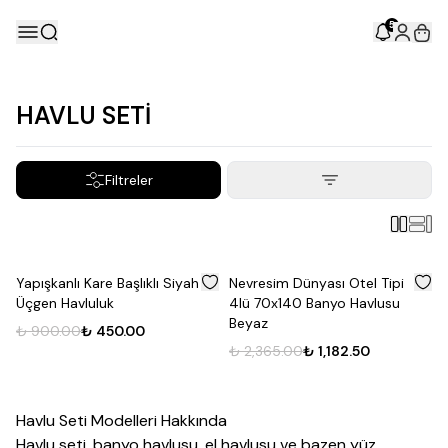
5
HAVLU SETİ
Filtreler
%
50
%
50
Yapışkanlı Kare Başlıklı Siyah
Nevresim Dünyası Otel Tipi
Üçgen Havluluk
4lü 70x140 Banyo Havlusu
Beyaz
₺ 900.00
₺ 450.00
₺ 2,365.00
₺ 1,182.50
Havlu Seti Modelleri Hakkında
Havlu seti,
banyo
havlu
su, el havlusu ve bazen yüz