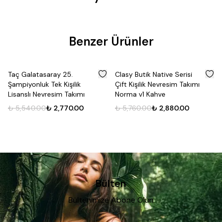
Benzer Ürünler
%
50
%
50
Taç Galatasaray 25.
Clasy Butik Native Serisi
Şampiyonluk Tek Kişilik
Çift Kişilik Nevresim Takımı
Lisanslı Nevresim Takımı
Norma v1 Kahve
₺ 5,540.00
₺ 2,770.00
₺ 5,760.00
₺ 2,880.00
Bülten
Bültenimize Abone Olun