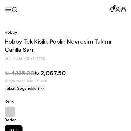
5
Hobby
Hobby Tek Kişilik Poplin Nevresim Takımı
Carilla Sarı
Ürün Kodu:
NDNYS-8708
₺ 4,135.00
₺ 2,067.50
12 Aya Varan Taksit Fırsatı
Taksit Seçenekleri
Renk
Beden
STD