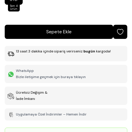
Son 4
ürün
Sepete Ekle
13
saat
3
dakika
içinde sipariş verirseniz
bugün
kargoda!
WhatsApp
Bizle iletişime geçmek için buraya tıklayın
Ücretsiz Değişim &
İade İmkanı
Uygulamaya Özel İndirimler – Hemen İndir