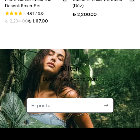
Desenli Boxer Set
(Düz)
4.67
/ 5.0
₺ 2,200.00
₺ 2,234.00
₺ 1,117.00
Bülten
Bültenimize Abone Olun