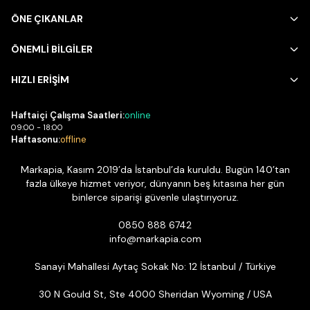
ÖNE ÇIKANLAR
ÖNEMLİ BİLGİLER
HIZLI ERİŞİM
Haftaiçi Çalışma Saatleri:
online
09:00 - 18:00
Haftasonu:
offline
Markapia, Kasım 2019’da İstanbul’da kuruldu. Bugün 140’tan
fazla ülkeye hizmet veriyor, dünyanın beş kıtasına her gün
binlerce siparişi güvenle ulaştırıyoruz.
0850 888 6742
info@markapia.com
Sanayi Mahallesi Aytaç Sokak No: 12 İstanbul / Türkiye
30 N Gould St, Ste 4000 Sheridan Wyoming / USA