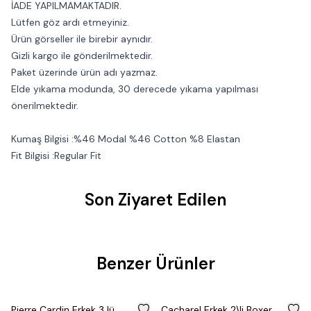
İADE YAPILMAMAKTADIR.
Lütfen göz ardı etmeyiniz.
Ürün görseller ile birebir aynıdır.
Gizli kargo ile gönderilmektedir.
Paket üzerinde ürün adı yazmaz.
Elde yıkama modunda, 30 derecede yıkama yapılması
önerilmektedir.
Kumaş Bilgisi :%46 Modal %46 Cotton %8 Elastan
Fit Bilgisi :Regular Fit
Son Ziyaret Edilen
Benzer Ürünler
%
50
Pierre Cardin Erkek 3 lü
Cacharel Erkek 2\li Boxer