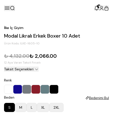
5
İlke İç Giyim
Modal Likralı Erkek Boxer 10 Adet
Ürün Kodu:
ILKE-1605-10
₺ 4,132.00
₺ 2,066.00
12 Aya Varan Taksit Fırsatı
Taksit Seçenekleri
Renk
Beden
Bedenimi Bul
S
M
L
XL
2XL