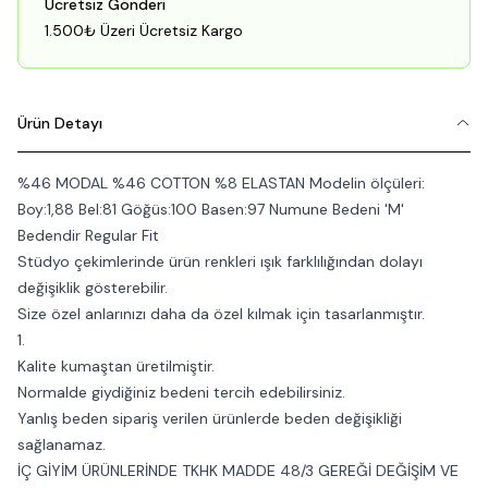
Ücretsiz Gönderi
1.500₺ Üzeri Ücretsiz Kargo
Ürün Detayı
%46 MODAL %46 COTTON %8 ELASTAN Modelin ölçüleri:
Boy:1,88 Bel:81 Göğüs:100 Basen:97 Numune Bedeni 'M'
Bedendir Regular Fit
Stüdyo çekimlerinde ürün renkleri ışık farklılığından dolayı
değişiklik gösterebilir.
Size özel anlarınızı daha da özel kılmak için tasarlanmıştır.
1.
Kalite kumaştan üretilmiştir.
Normalde giydiğiniz bedeni tercih edebilirsiniz.
Yanlış beden sipariş verilen ürünlerde beden değişikliği
sağlanamaz.
İÇ GİYİM ÜRÜNLERİNDE TKHK MADDE 48/3 GEREĞİ DEĞİŞİM VE