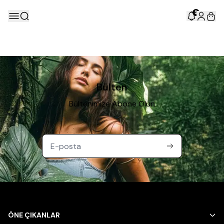
5
Bülten
Bültenimize Abone Olun
ÖNE ÇIKANLAR