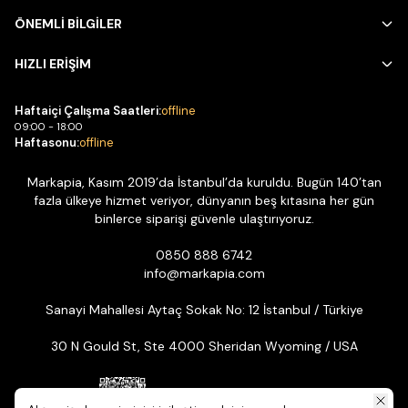
ÖNEMLİ BİLGİLER
HIZLI ERİŞİM
Haftaiçi Çalışma Saatleri:
offline
09:00 - 18:00
Haftasonu:
offline
Markapia, Kasım 2019’da İstanbul’da kuruldu. Bugün 140’tan
fazla ülkeye hizmet veriyor, dünyanın beş kıtasına her gün
binlerce siparişi güvenle ulaştırıyoruz.
0850 888 6742
info@markapia.com
Sanayi Mahallesi Aytaç Sokak No: 12 İstanbul / Türkiye
30 N Gould St, Ste 4000 Sheridan Wyoming / USA