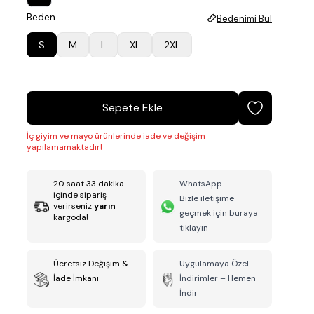
Beden
Bedenimi Bul
S
M
L
XL
2XL
Sepete Ekle
İç giyim ve mayo ürünlerinde iade ve değişim
yapılamamaktadır!
20
saat
33
dakika
WhatsApp
içinde sipariş
Bizle iletişime
verirseniz
yarın
geçmek için buraya
kargoda!
tıklayın
Ücretsiz Değişim &
Uygulamaya Özel
İade İmkanı
İndirimler – Hemen
İndir