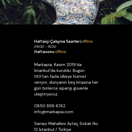
Haftaiçi Çalışma Saatleri:
offline
09:00 - 18:00
Haftasonu:
offline
Markapia, Kasım 2019’da
İstanbul’da kuruldu. Bugün
140’tan fazla ülkeye hizmet
veriyor, dünyanın beş kıtasına her
gün binlerce siparişi güvenle
ulaştırıyoruz.
0850 888 6742
info@markapia.com
Sanayi Mahallesi Aytaç Sokak No:
12 İstanbul / Türkiye