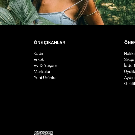
ÖNE ÇIKANLAR
ÖNEM
Kadın
Hakk
Erkek
Sıkça
Ev & Yaşam
İade 
Markalar
Üyeli
Yeni Ürünler
Aydın
Gizlil