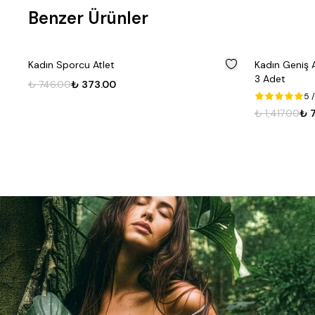
Benzer Ürünler
%
50
%
50
Kadın Geniş Askılı Pedli Basic Sporcu Atlet
3 Adet
5
/ 5.0
₺ 1,417.00
₺ 708.50
3
Renk