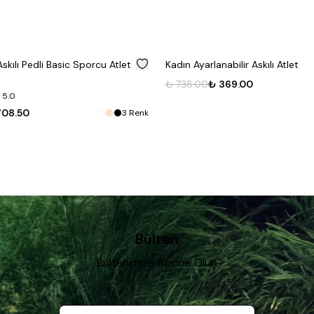
%
50
Kadın Ayarlanabilir Askılı Atlet
Kadın Geniş Askılı P
5 Adet
₺ 738.00
₺ 369.00
3
Renk
₺ 2,107.00
₺ 1,053.
Bülten
Bültenimize Abone Olun