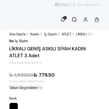
Türkçe
Giriş Yap/Üye Ol
5
Ana Sayfa
Kadın
İç Giyim
ATLET
LİKRALI GENİŞ ASKIL
İlke İç Giyim
LİKRALI GENİŞ ASKILI SİYAH KADIN
ATLET 3 Adet
Ürün Kodu:
ILKE-2013-3
₺ 1,559.00
₺ 779.50
12 Aya Varan Taksit Fırsatı
Taksit Seçenekleri
Renk