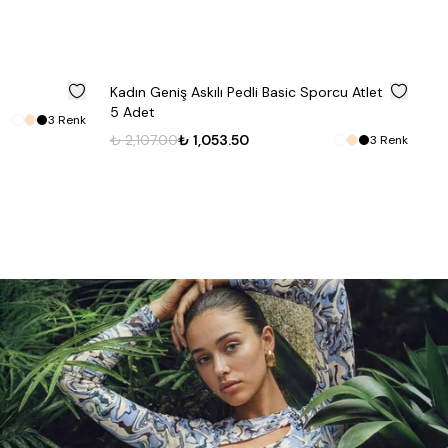
%
50
edli Basic Sporcu Atlet
Biyeli İp Askılı Kadın Atlet 5 Adet
₺ 2,083.00
₺ 1,041.50
50
3
Renk