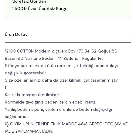
Ücretsiz Gönderi
1.500₺ Üzeri Ücretsiz Kargo
Ürün Detayı
%100 COTTON Modelin ölçüleri: Boy:1,79 Bel:62 Göğüs:86
Basen:90 Numune Bedeni 'M' Bedendir Regular Fit
Stüdyo çekimlerinde ürün renkleri ışık farklılığından dolayı
değişiklik gösterebilir.
Size özel anlarınızı daha da özel kılmak için tasarlanmıştır.
1.
Kalite kumaştan üretilmiştir.
Normalde giydiğiniz bedeni tercih edebilirsiniz.
Yanlış beden sipariş verilen ürünlerde beden değişikliği
sağlanamaz.
İÇ GİYİM ÜRÜNLERİNDE TKHK MADDE 48/3 GEREĞİ DEĞİŞİM VE
İADE YAPILMAMAKTADIR.