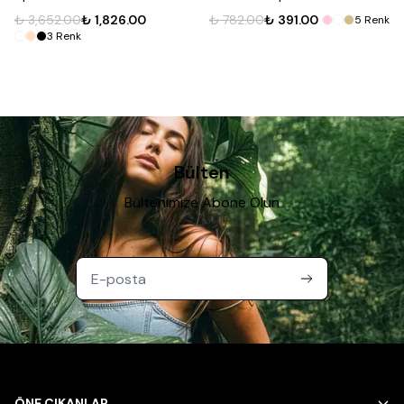
₺ 3,652.00
₺ 1,826.00
₺ 782.00
₺ 391.00
5
Renk
3
Renk
Bülten
Bültenimize Abone Olun
ÖNE ÇIKANLAR