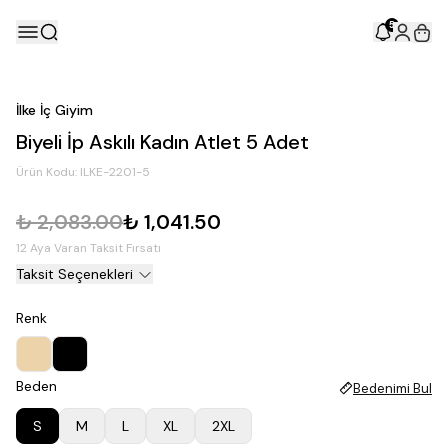
5
İlke İç Giyim
Biyeli İp Askılı Kadın Atlet 5 Adet
Ürün Kodu:
ILKE-2201-5
₺ 2,083.00
₺ 1,041.50
12 Aya Varan Taksit Fırsatı
Taksit Seçenekleri
Renk
Beden
Bedenimi Bul
S
M
L
XL
2XL