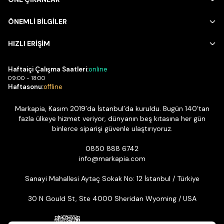
ÖNEMLİ BİLGİLER
HIZLI ERİŞİM
Haftaiçi Çalışma Saatleri:
online
09:00 - 18:00
Haftasonu:
offline
Markapia, Kasım 2019’da İstanbul’da kuruldu. Bugün 140’tan
fazla ülkeye hizmet veriyor, dünyanın beş kıtasına her gün
binlerce siparişi güvenle ulaştırıyoruz.
0850 888 6742
info@markapia.com
Sanayi Mahallesi Aytaç Sokak No: 12 İstanbul / Türkiye
30 N Gould St, Ste 4000 Sheridan Wyoming / USA