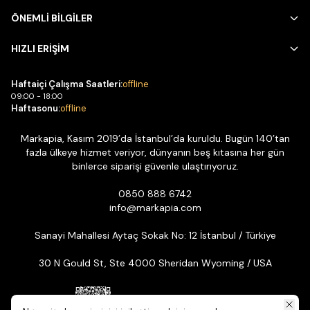
ÖNEMLİ BİLGİLER
HIZLI ERİŞİM
Haftaiçi Çalışma Saatleri:
offline
09:00 - 18:00
Haftasonu:
offline
Markapia, Kasım 2019’da İstanbul’da kuruldu. Bugün 140’tan
fazla ülkeye hizmet veriyor, dünyanın beş kıtasına her gün
binlerce siparişi güvenle ulaştırıyoruz.
0850 888 6742
info@markapia.com
Sanayi Mahallesi Aytaç Sokak No: 12 İstanbul / Türkiye
30 N Gould St, Ste 4000 Sheridan Wyoming / USA