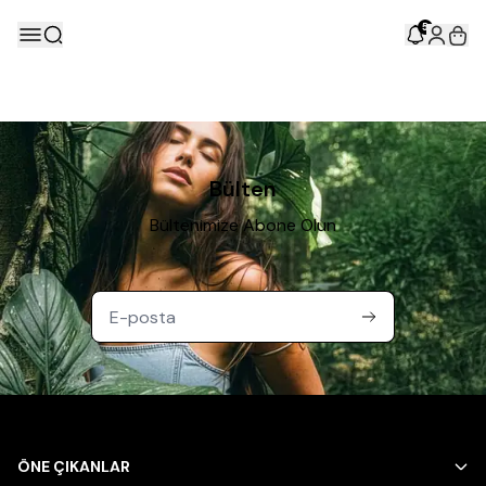
5
Bülten
Bültenimize Abone Olun
ÖNE ÇIKANLAR