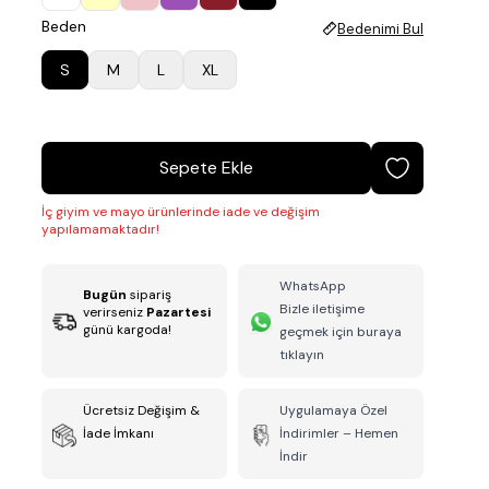
Beden
Bedenimi Bul
S
M
L
XL
Sepete Ekle
İç giyim ve mayo ürünlerinde iade ve değişim
yapılamamaktadır!
WhatsApp
Bugün
sipariş
Bizle iletişime
verirseniz
Pazartesi
günü kargoda!
geçmek için buraya
tıklayın
Ücretsiz Değişim &
Uygulamaya Özel
İade İmkanı
İndirimler – Hemen
İndir