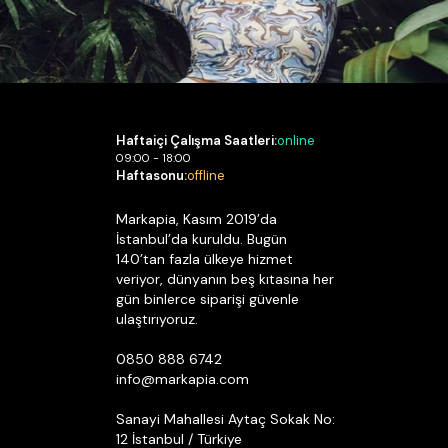
Haftaiçi Çalışma Saatleri:
online
09:00 - 18:00
Haftasonu:
offline
Markapia, Kasım 2019’da
İstanbul’da kuruldu. Bugün
140’tan fazla ülkeye hizmet
veriyor, dünyanın beş kıtasına her
gün binlerce siparişi güvenle
ulaştırıyoruz.
0850 888 6742
info@markapia.com
Sanayi Mahallesi Aytaç Sokak No:
12 İstanbul / Türkiye