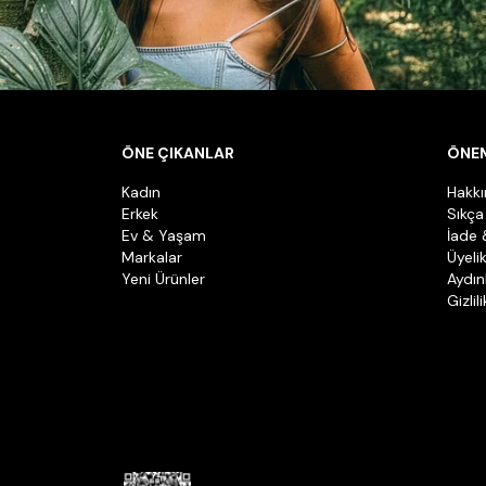
ÖNE ÇIKANLAR
ÖNEM
Kadın
Hakk
Erkek
Sıkça
Ev & Yaşam
İade 
Markalar
Üyeli
Yeni Ürünler
Aydın
Gizlil