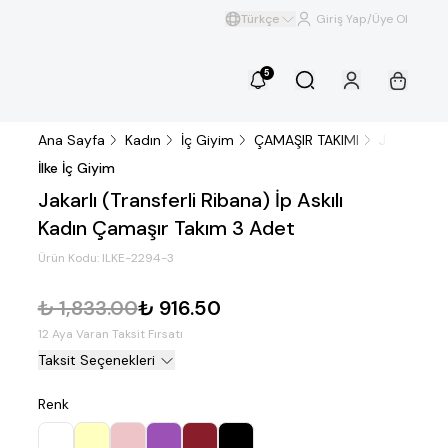
Türkçe
Giriş Yap/Üye Ol
5
Ana Sayfa
Kadın
İç Giyim
ÇAMAŞIR TAKIMI
Jakarlı (Tr
İlke İç Giyim
Jakarlı (Transferli Ribana) İp Askılı
Kadın Çamaşır Takım 3 Adet
Ürün Kodu:
ILKE-2294-3
₺ 1,833.00
₺ 916.50
12 Aya Varan Taksit Fırsatı
Taksit Seçenekleri
Renk