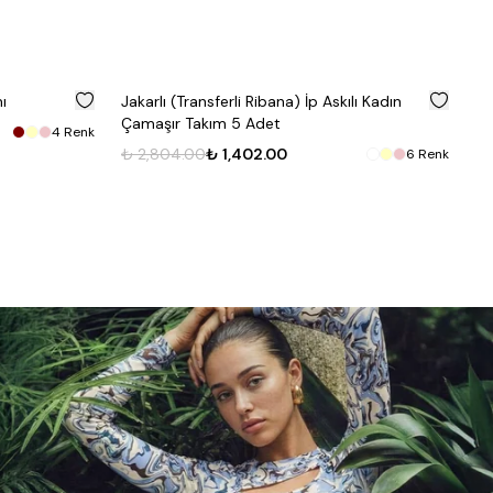
%
50
%
50
ı
Jakarlı (Transferli Ribana) İp Askılı Kadın
Pi
Çamaşır Takım 5 Adet
Up
4
Renk
₺ 2,804.00
₺ 1,402.00
6
Renk
₺ 