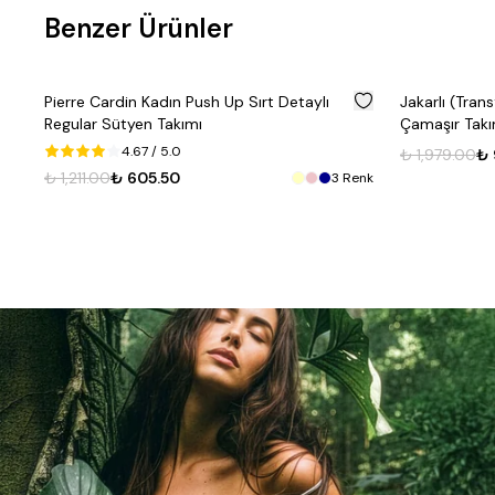
Benzer Ürünler
%
50
Pierre Cardin Kadın Push Up Sırt Detaylı
Jakarlı (Trans
Regular Sütyen Takımı
Çamaşır Tak
4.67
/ 5.0
₺ 1,979.00
₺ 
enk
₺ 1,211.00
₺ 605.50
3
Renk