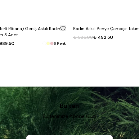
%
50
ferli Ribana) Geniş Askılı Kadın
Kadın Askılı Penye Çamaşır Takım
ım 3 Adet
₺ 985.00
₺ 492.50
989.50
6
Renk
Bülten
Bültenimize Abone Olun