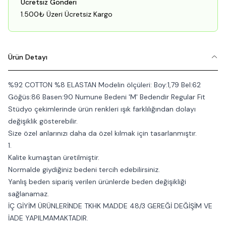
Ücretsiz Gönderi
1.500₺ Üzeri Ücretsiz Kargo
Ürün Detayı
%92 COTTON %8 ELASTAN Modelin ölçüleri: Boy:1,79 Bel:62
Göğüs:86 Basen:90 Numune Bedeni 'M' Bedendir Regular Fit
Stüdyo çekimlerinde ürün renkleri ışık farklılığından dolayı
değişiklik gösterebilir.
Size özel anlarınızı daha da özel kılmak için tasarlanmıştır.
1.
Kalite kumaştan üretilmiştir.
Normalde giydiğiniz bedeni tercih edebilirsiniz.
Yanlış beden sipariş verilen ürünlerde beden değişikliği
sağlanamaz.
İÇ GİYİM ÜRÜNLERİNDE TKHK MADDE 48/3 GEREĞİ DEĞİŞİM VE
İADE YAPILMAMAKTADIR.