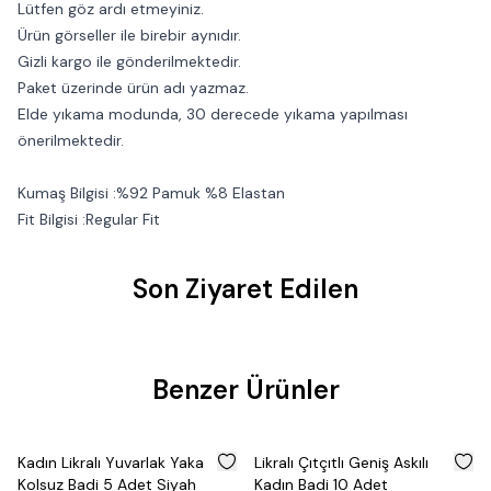
Lütfen göz ardı etmeyiniz.
Ürün görseller ile birebir aynıdır.
Gizli kargo ile gönderilmektedir.
Paket üzerinde ürün adı yazmaz.
Elde yıkama modunda, 30 derecede yıkama yapılması
önerilmektedir.
Kumaş Bilgisi :%92 Pamuk %8 Elastan
Fit Bilgisi :Regular Fit
Son Ziyaret Edilen
Benzer Ürünler
%
50
%
50
Kadın Likralı Yuvarlak Yaka
Likralı Çıtçıtlı Geniş Askılı
Kolsuz Badi 5 Adet Siyah
Kadın Badi 10 Adet