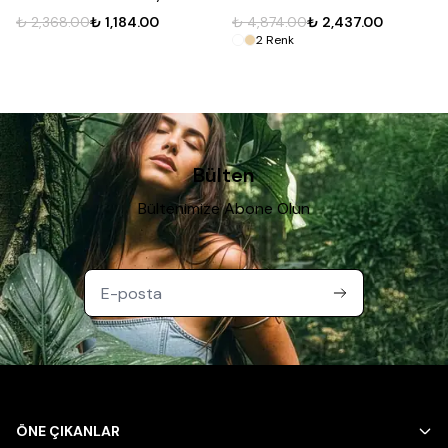
₺ 2,368.00
₺ 1,184.00
₺ 4,874.00
₺ 2,437.00
2
Renk
Bülten
Bültenimize Abone Olun
ÖNE ÇIKANLAR