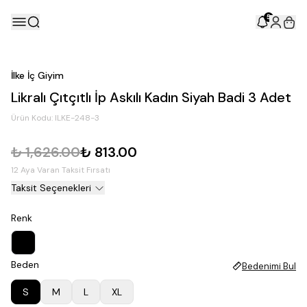
5
İlke İç Giyim
Likralı Çıtçıtlı İp Askılı Kadın Siyah Badi 3 Adet
Ürün Kodu:
ILKE-248-3
₺ 1,626.00
₺ 813.00
12 Aya Varan Taksit Fırsatı
Taksit Seçenekleri
Renk
Beden
Bedenimi Bul
S
M
L
XL