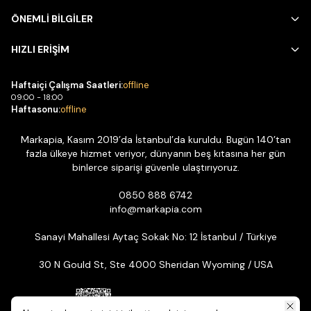
ÖNEMLİ BİLGİLER
HIZLI ERİŞİM
Haftaiçi Çalışma Saatleri:
offline
09:00 - 18:00
Haftasonu:
offline
Markapia, Kasım 2019’da İstanbul’da kuruldu. Bugün 140’tan
fazla ülkeye hizmet veriyor, dünyanın beş kıtasına her gün
binlerce siparişi güvenle ulaştırıyoruz.
0850 888 6742
info@markapia.com
Sanayi Mahallesi Aytaç Sokak No: 12 İstanbul / Türkiye
30 N Gould St, Ste 4000 Sheridan Wyoming / USA