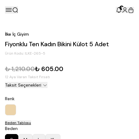
5
İlke İç Giyim
Fiyonklu Ten Kadın Bikini Külot 5 Adet
Ürün Kodu:
ILKE-265-5
₺ 1,210.00
₺ 605.00
12 Aya Varan Taksit Fırsatı
Taksit Seçenekleri
Renk
Beden Tablosu
Beden