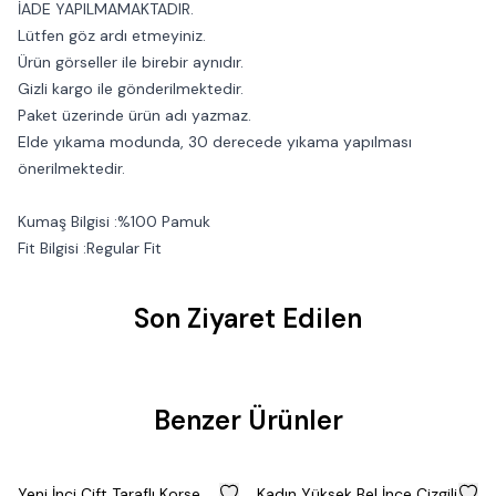
İADE YAPILMAMAKTADIR.
Lütfen göz ardı etmeyiniz.
Ürün görseller ile birebir aynıdır.
Gizli kargo ile gönderilmektedir.
Paket üzerinde ürün adı yazmaz.
Elde yıkama modunda, 30 derecede yıkama yapılması
önerilmektedir.
Kumaş Bilgisi :%100 Pamuk
Fit Bilgisi :Regular Fit
Son Ziyaret Edilen
Benzer Ürünler
%
50
%
50
Yeni İnci Çift Taraflı Korse
Kadın Yüksek Bel İnce Çizgili