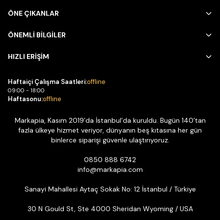
ÖNE ÇIKANLAR
ÖNEMLİ BİLGİLER
HIZLI ERİŞİM
Haftaiçi Çalışma Saatleri:
offline
09:00 - 18:00
Haftasonu:
offline
Markapia, Kasım 2019’da İstanbul’da kuruldu. Bugün 140’tan
fazla ülkeye hizmet veriyor, dünyanın beş kıtasına her gün
binlerce siparişi güvenle ulaştırıyoruz.
0850 888 6742
info@markapia.com
Sanayi Mahallesi Aytaç Sokak No: 12 İstanbul / Türkiye
30 N Gould St, Ste 4000 Sheridan Wyoming / USA