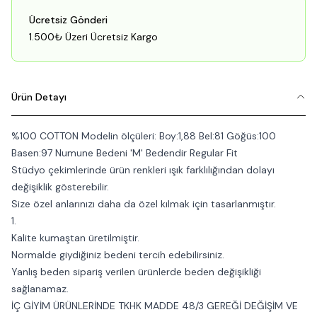
Ücretsiz Gönderi
1.500₺ Üzeri Ücretsiz Kargo
Ürün Detayı
%100 COTTON Modelin ölçüleri: Boy:1,88 Bel:81 Göğüs:100
Basen:97 Numune Bedeni 'M' Bedendir Regular Fit
Stüdyo çekimlerinde ürün renkleri ışık farklılığından dolayı
değişiklik gösterebilir.
Size özel anlarınızı daha da özel kılmak için tasarlanmıştır.
1.
Kalite kumaştan üretilmiştir.
Normalde giydiğiniz bedeni tercih edebilirsiniz.
Yanlış beden sipariş verilen ürünlerde beden değişikliği
sağlanamaz.
İÇ GİYİM ÜRÜNLERİNDE TKHK MADDE 48/3 GEREĞİ DEĞİŞİM VE