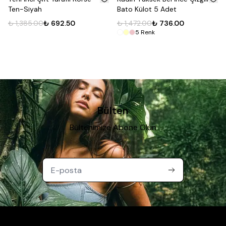
Ten-Siyah
Bato Külot 5 Adet
₺ 1,385.00
₺ 692.50
₺ 1,472.00
₺ 736.00
5
Renk
Bülten
Bültenimize Abone Olun