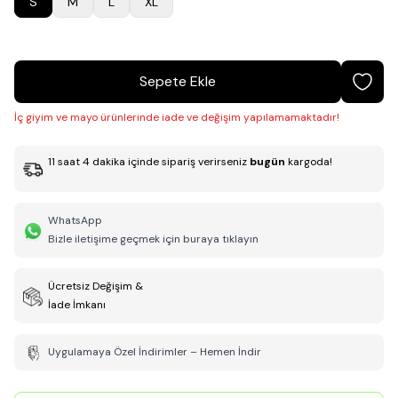
S
M
L
XL
Sepete Ekle
İç giyim ve mayo ürünlerinde iade ve değişim yapılamamaktadır!
11
saat
4
dakika
içinde sipariş verirseniz
bugün
kargoda!
WhatsApp
Bizle iletişime geçmek için buraya tıklayın
Ücretsiz Değişim &
İade İmkanı
Uygulamaya Özel İndirimler – Hemen İndir