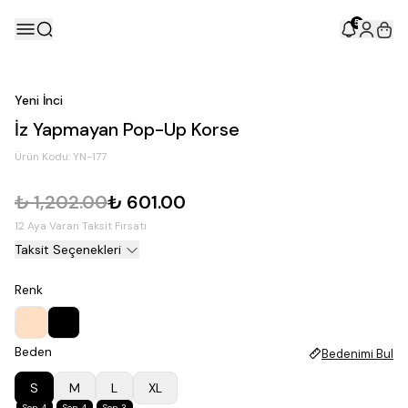
5
Yeni İnci
İz Yapmayan Pop-Up Korse
Ürün Kodu:
YN-177
₺ 1,202.00
₺ 601.00
12 Aya Varan Taksit Fırsatı
Taksit Seçenekleri
Renk
Beden
Bedenimi Bul
S
M
L
XL
Son 4
Son 4
Son 3