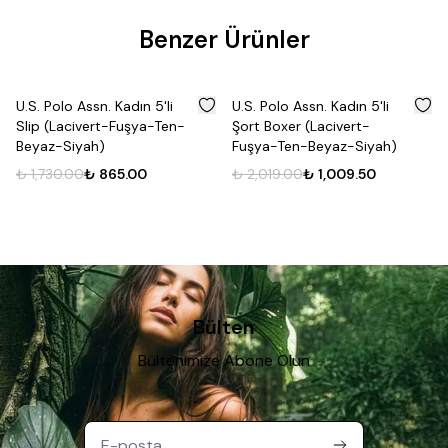
Benzer Ürünler
%
50
%
50
U.S. Polo Assn. Kadın 5'li
U.S. Polo Assn. Kadın 5'li
Slip (Lacivert-Fuşya-Ten-
Şort Boxer (Lacivert-
Beyaz-Siyah)
Fuşya-Ten-Beyaz-Siyah)
₺ 1,730.00
₺ 865.00
₺ 2,019.00
₺ 1,009.50
Bülten
Bültenimize Abone Olun