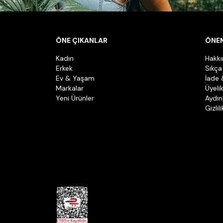
ÖNE ÇIKANLAR
ÖNEM
Kadın
Hakk
Erkek
Sıkça
Ev & Yaşam
İade 
Markalar
Üyeli
Yeni Ürünler
Aydın
Gizlil