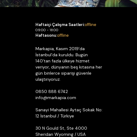
Haftaiçi Çalışma Saatleri:
offline
09:00 - 18:00
Haftasonu:
offline
Markapia, Kasım 2019’da
İstanbul’da kuruldu. Bugün
140’tan fazla ülkeye hizmet
veriyor, dünyanın beş kıtasına her
gün binlerce siparişi güvenle
ulaştırıyoruz.
0850 888 6742
info@markapia.com
Sanayi Mahallesi Aytaç Sokak No:
12 İstanbul / Türkiye
30 N Gould St, Ste 4000
Sheridan Wyoming / USA