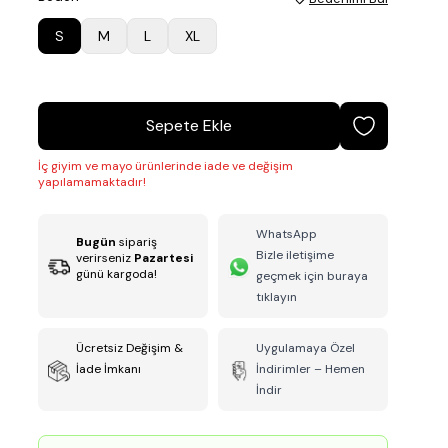
S
M
L
XL
Sepete Ekle
İç giyim ve mayo ürünlerinde iade ve değişim
yapılamamaktadır!
WhatsApp
Bugün
sipariş
Bizle iletişime
verirseniz
Pazartesi
günü kargoda!
geçmek için buraya
tıklayın
Ücretsiz Değişim &
Uygulamaya Özel
İade İmkanı
İndirimler – Hemen
İndir