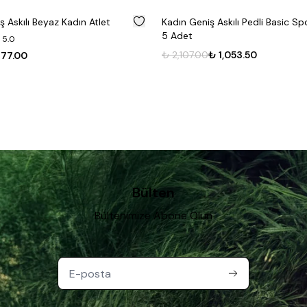
%
50
 Askılı Beyaz Kadın Atlet
Kadın Geniş Askılı Pedli Basic Sp
5 Adet
 5.0
₺ 2,107.00
₺ 1,053.50
377.00
Bülten
Bültenimize Abone Olun