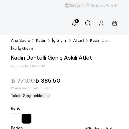
Türkçe
Giriş Yap/Üye Ol
5
Ana Sayfa
Kadın
İç Giyim
ATLET
Kadın Dantelli Geniş A
İlke İç Giyim
Kadın Dantelli Geniş Askılı Atlet
Ürün Kodu:
ILKE-2313
₺ 771.00
₺ 385.50
12 Aya Varan Taksit Fırsatı
Taksit Seçenekleri
Renk
Beden
Bedenimi Bul