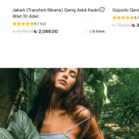
%
50
Jakarlı (Transferli Ribana) Geniş Askılı Kadın
Güpürlü Geniş
Atlet 10 Adet
5
/
5
/ 5.0
₺ 754.00
₺ 
₺ 4,176.00
₺ 2,088.00
6
Renk