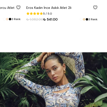
%
50
%
50
orcu Atlet
Eros Kadın İnce Askılı Atlet 2li
Ka
5
/ 5.0
₺ 
3
Renk
₺ 1,082.00
₺ 541.00
3
Renk