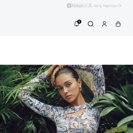
Türkçe
Giriş Yap/Üye Ol
5