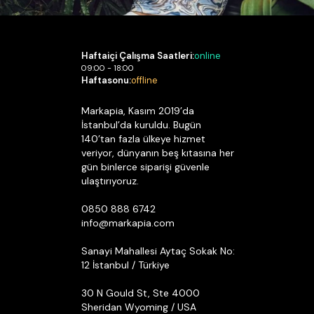
Haftaiçi Çalışma Saatleri:
online
09:00 - 18:00
Haftasonu:
offline
Markapia, Kasım 2019’da
İstanbul’da kuruldu. Bugün
140’tan fazla ülkeye hizmet
veriyor, dünyanın beş kıtasına her
gün binlerce siparişi güvenle
ulaştırıyoruz.
0850 888 6742
info@markapia.com
Sanayi Mahallesi Aytaç Sokak No:
12 İstanbul / Türkiye
30 N Gould St, Ste 4000
Sheridan Wyoming / USA