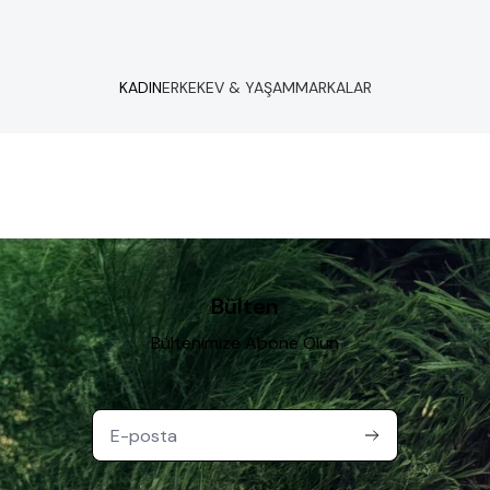
KADIN
ERKEK
EV & YAŞAM
MARKALAR
Bülten
Bültenimize Abone Olun