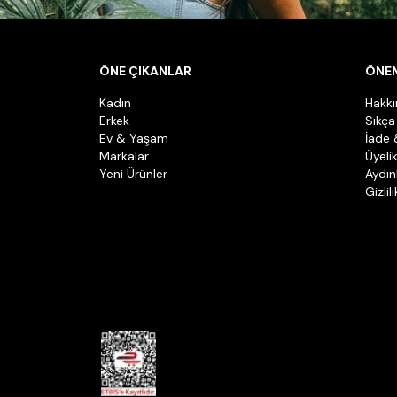
ÖNE ÇIKANLAR
ÖNEM
Kadın
Hakk
Erkek
Sıkça
Ev & Yaşam
İade 
Markalar
Üyeli
Yeni Ürünler
Aydın
Gizlil