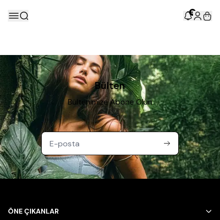
5
Bülten
Bültenimize Abone Olun
ÖNE ÇIKANLAR