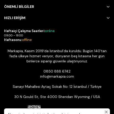
ÖNEMLİ BİLGİLER
HIZLI ERİŞİM
Haftaiçi Çalışma Saatleri:
online
09:00 - 18:00
Haftasonu:
offline
Markapia, Kasım 2019’da İstanbul’da kuruldu. Bugün 140’tan
fazla ülkeye hizmet veriyor, dünyanın beş kıtasına her gün
binlerce siparişi güvenle ulaştırıyoruz.
0850 888 6742
info@markapia.com
Sanayi Mahallesi Aytaç Sokak No: 12 İstanbul / Türkiye
30 N Gould St, Ste 4000 Sheridan Wyoming / USA