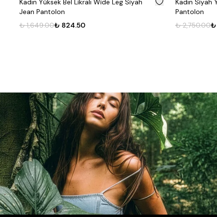
Kadın Yüksek Bel Likralı Wide Leg Siyah
Kadın Siyah 
Jean Pantolon
Pantolon
₺ 1,649.00
₺ 824.50
₺ 2,750.00
₺