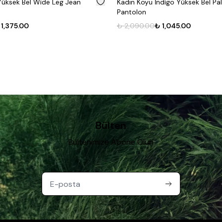
Yüksek Bel Wide Leg Jean
Kadın Koyu İndigo Yüksek Bel Pa
Pantolon
 1,375.00
₺ 2,090.00
₺ 1,045.00
Bülten
Bültenimize Abone Olun