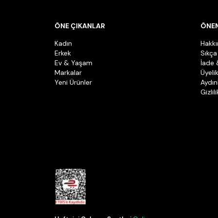
ÖNE ÇIKANLAR
ÖNEM
Kadın
Hakk
Erkek
Sıkça
Ev & Yaşam
İade 
Markalar
Üyeli
Yeni Ürünler
Aydın
Gizlil