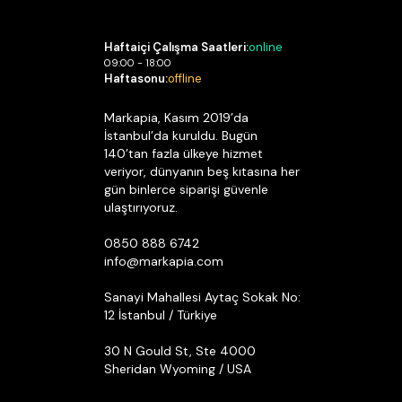
Haftaiçi Çalışma Saatleri:
online
09:00 - 18:00
Haftasonu:
offline
Markapia, Kasım 2019’da
İstanbul’da kuruldu. Bugün
140’tan fazla ülkeye hizmet
veriyor, dünyanın beş kıtasına her
gün binlerce siparişi güvenle
ulaştırıyoruz.
0850 888 6742
info@markapia.com
Sanayi Mahallesi Aytaç Sokak No:
12 İstanbul / Türkiye
30 N Gould St, Ste 4000
Sheridan Wyoming / USA