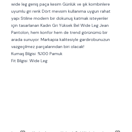
wide leg geniş paça kesim Günlük ve şık kombinlere
uyumlu gri renk Dört mevsim kullanıma uygun rahat
yapı Stiline modern bir dokunuş katmak isteyenler
için tasarlanan Kadın Gri Yüksek Bel Wide Leg Jean
Pantolon, hem konfor hem de trend görünümü bir
arada sunuyor. Markapia kalitesiyle gardırobunuzun
vazgeçilmez parçalarından biri olacak!
Kumaş Bilgisi :%100 Pamuk
Fit Bilgisi :Wide Leg
%
50
%
50