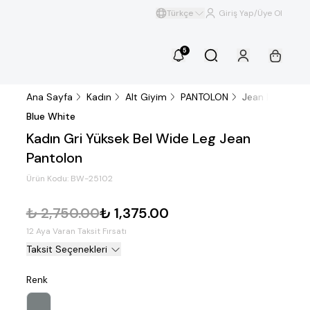
Türkçe
Giriş Yap/Üye Ol
5
Ana Sayfa
Kadın
Alt Giyim
PANTOLON
Jean Pantolon
Blue White
Kadın Gri Yüksek Bel Wide Leg Jean
Pantolon
Ürün Kodu:
BW-25102
₺ 2,750.00
₺ 1,375.00
12 Aya Varan Taksit Fırsatı
Taksit Seçenekleri
Renk