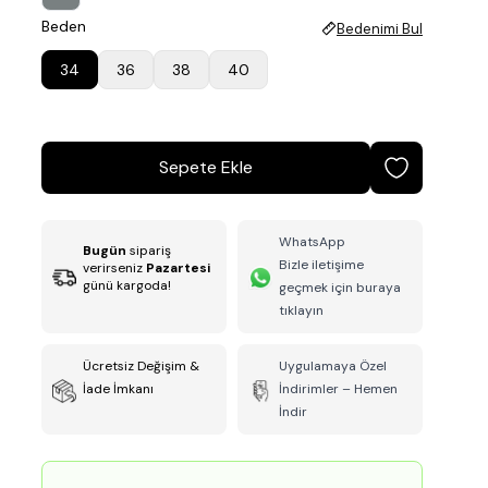
Beden
Bedenimi Bul
34
36
38
40
Sepete Ekle
WhatsApp
Bugün
sipariş
Bizle iletişime
verirseniz
Pazartesi
günü kargoda!
geçmek için buraya
tıklayın
Ücretsiz Değişim &
Uygulamaya Özel
İade İmkanı
İndirimler – Hemen
İndir