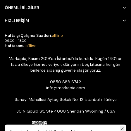
ÖNEMLİ BİLGİLER
HIZLI ERİŞİM
Haftaiçi Çalışma Saatleri:
offline
09:00 - 18:00
Haftasonu:
offline
Markapia, Kasım 2019’da İstanbul’da kuruldu. Bugün 140’tan
fazla ülkeye hizmet veriyor, dünyanın beş kıtasına her gün
binlerce siparişi güvenle ulaştırıyoruz.
0850 888 6742
info@markapia.com
Sanayi Mahallesi Aytaç Sokak No: 12 İstanbul / Türkiye
30 N Gould St, Ste 4000 Sheridan Wyoming / USA