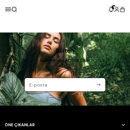
5
Bülten
Bültenimize Abone Olun
ÖNE ÇIKANLAR