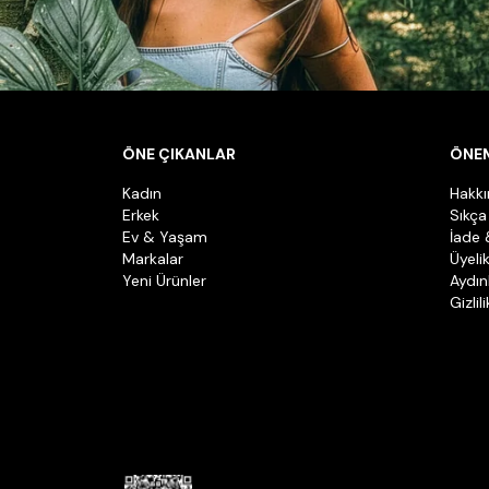
ÖNE ÇIKANLAR
ÖNEM
Kadın
Hakk
Erkek
Sıkça
Ev & Yaşam
İade 
Markalar
Üyeli
Yeni Ürünler
Aydın
Gizlil