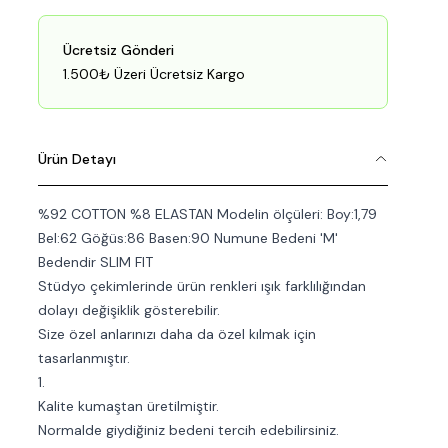
Ücretsiz Gönderi
1.500₺ Üzeri Ücretsiz Kargo
Ürün Detayı
%92 COTTON %8 ELASTAN Modelin ölçüleri: Boy:1,79
Bel:62 Göğüs:86 Basen:90 Numune Bedeni 'M'
Bedendir SLIM FIT
Stüdyo çekimlerinde ürün renkleri ışık farklılığından
dolayı değişiklik gösterebilir.
Size özel anlarınızı daha da özel kılmak için
tasarlanmıştır.
1.
Kalite kumaştan üretilmiştir.
Normalde giydiğiniz bedeni tercih edebilirsiniz.