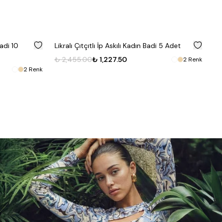
%
50
%
50
Badi 10
Likralı Çıtçıtlı İp Askılı Kadın Badi 5 Adet
Ka
₺ 2,455.00
₺ 1,227.50
₺ 
2
Renk
2
Renk