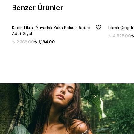
Benzer Ürünler
%
50
Kadın Likralı Yuvarlak Yaka Kolsuz Badi 5
Likralı Çıtçıt
Adet Siyah
₺ 4,525.00
₺
₺ 2,368.00
₺ 1,184.00