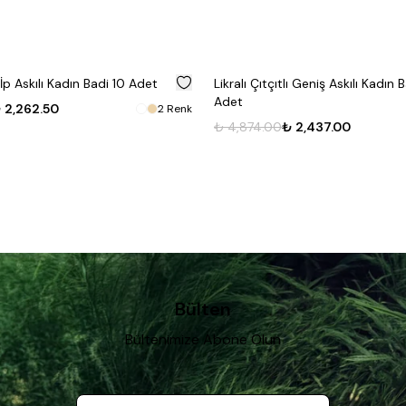
%
50
lı İp Askılı Kadın Badi 10 Adet
Likralı Çıtçıtlı Geniş Askılı Kadın 
Adet
 2,262.50
2
Renk
₺ 4,874.00
₺ 2,437.00
Bülten
Bültenimize Abone Olun