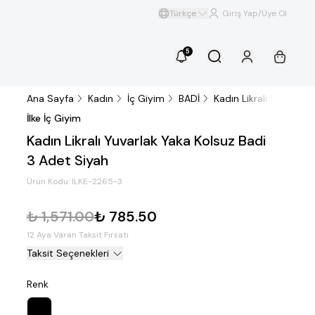
Türkçe
Giriş Yap/Üye Ol
5
Ana Sayfa
Kadın
İç Giyim
BADİ
Kadın Likralı Yuvarlak
İlke İç Giyim
Kadın Likralı Yuvarlak Yaka Kolsuz Badi
3 Adet Siyah
Ürün Kodu:
ILKE-2265-3
₺ 1,571.00
₺ 785.50
12 Aya Varan Taksit Fırsatı
Taksit Seçenekleri
Renk