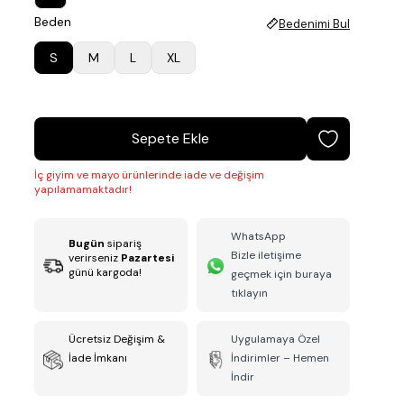
Beden
Bedenimi Bul
S
M
L
XL
Sepete Ekle
İç giyim ve mayo ürünlerinde iade ve değişim
yapılamamaktadır!
WhatsApp
Bugün
sipariş
Bizle iletişime
verirseniz
Pazartesi
günü kargoda!
geçmek için buraya
tıklayın
Ücretsiz Değişim &
Uygulamaya Özel
İade İmkanı
İndirimler – Hemen
İndir