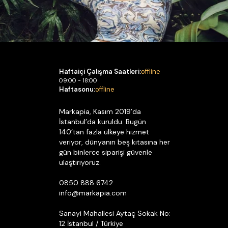
Haftaiçi Çalışma Saatleri:
offline
09:00 - 18:00
Haftasonu:
offline
Markapia, Kasım 2019’da
İstanbul’da kuruldu. Bugün
140’tan fazla ülkeye hizmet
veriyor, dünyanın beş kıtasına her
gün binlerce siparişi güvenle
ulaştırıyoruz.
0850 888 6742
info@markapia.com
Sanayi Mahallesi Aytaç Sokak No:
12 İstanbul / Türkiye