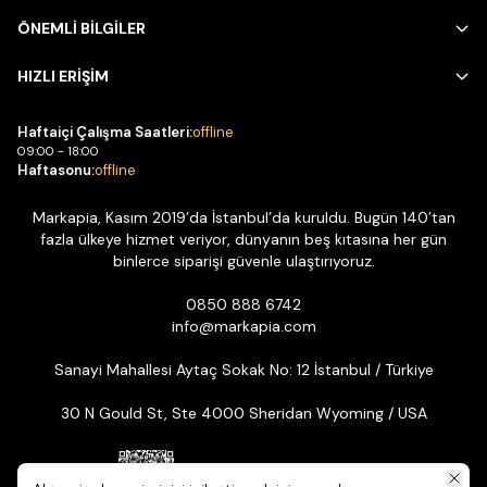
ÖNEMLİ BİLGİLER
HIZLI ERİŞİM
Haftaiçi Çalışma Saatleri:
offline
09:00 - 18:00
Haftasonu:
offline
Markapia, Kasım 2019’da İstanbul’da kuruldu. Bugün 140’tan
fazla ülkeye hizmet veriyor, dünyanın beş kıtasına her gün
binlerce siparişi güvenle ulaştırıyoruz.
0850 888 6742
info@markapia.com
Sanayi Mahallesi Aytaç Sokak No: 12 İstanbul / Türkiye
30 N Gould St, Ste 4000 Sheridan Wyoming / USA