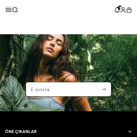
5
Bülten
Bültenimize Abone Olun
ÖNE ÇIKANLAR