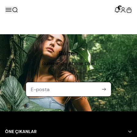
5
Bülten
Bültenimize Abone Olun
ÖNE ÇIKANLAR