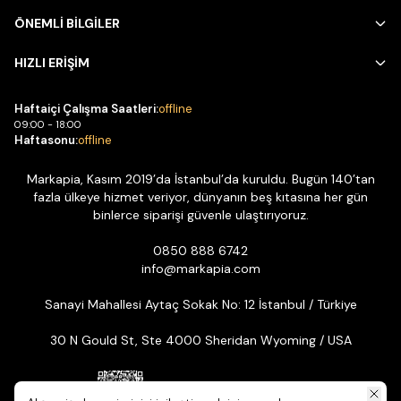
ÖNEMLİ BİLGİLER
HIZLI ERİŞİM
Haftaiçi Çalışma Saatleri:
offline
09:00 - 18:00
Haftasonu:
offline
Markapia, Kasım 2019’da İstanbul’da kuruldu. Bugün 140’tan
fazla ülkeye hizmet veriyor, dünyanın beş kıtasına her gün
binlerce siparişi güvenle ulaştırıyoruz.
0850 888 6742
info@markapia.com
Sanayi Mahallesi Aytaç Sokak No: 12 İstanbul / Türkiye
30 N Gould St, Ste 4000 Sheridan Wyoming / USA