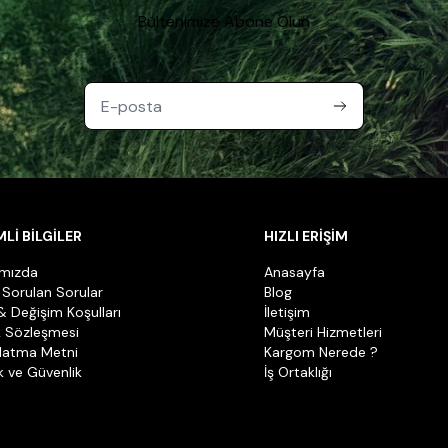
Bültenimize Abone Olun
Lİ BİLGİLER
HIZLI ERİŞİM
ımızda
Anasayfa
 Sorulan Sorular
Blog
& Değişim Koşulları
İletişim
k Sözleşmesi
Müşteri Hizmetleri
latma Metni
Kargom Nerede ?
ik ve Güvenlik
İş Ortaklığı