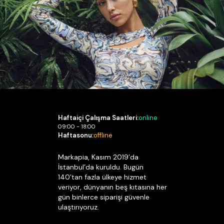
Haftaiçi Çalışma Saatleri:
online
09:00 - 18:00
Haftasonu:
offline
Markapia, Kasım 2019’da
İstanbul’da kuruldu. Bugün
140’tan fazla ülkeye hizmet
veriyor, dünyanın beş kıtasına her
gün binlerce siparişi güvenle
ulaştırıyoruz.