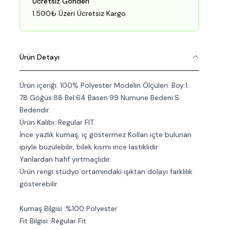
Ücretsiz Gönderi
1.500₺ Üzeri Ücretsiz Kargo
Ürün Detayı
Ürün içeriği: 100% Polyester Modelin Ölçüleri: Boy:1.
78 Göğüs:88 Bel:64 Basen:99 Numune Bedeni:S
Bedendir.
Ürün Kalıbı: Regular FIT.
İnce yazlık kumaş, iç göstermez Kolları içte bulunan
ipiyle büzülebilir, bilek kısmı ince lastiklidir.
Yanlardan hafif yırtmaçlıdır.
Ürün rengi stüdyo ortamındaki ışıktan dolayı farklılık
gösterebilir.
Kumaş Bilgisi :%100 Polyester
Fit Bilgisi :Regular Fit