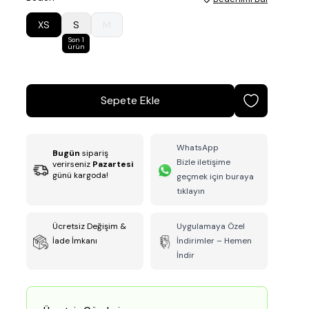
XS
S
M
Son 1
ürün
Sepete Ekle
WhatsApp
Bugün
sipariş
Bizle iletişime
verirseniz
Pazartesi
günü kargoda!
geçmek için buraya
tıklayın
Ücretsiz Değişim &
Uygulamaya Özel
İade İmkanı
İndirimler – Hemen
İndir