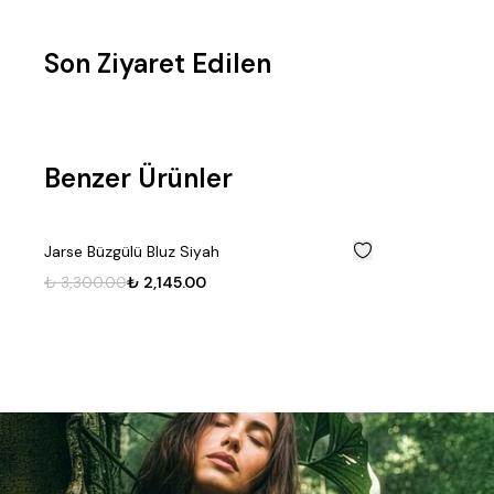
Son Ziyaret Edilen
Fırsat
Benzer Ürünler
Ürünü
%
35
Jarse Büzgülü Bluz Siyah
₺ 3,300.00
₺ 2,145.00