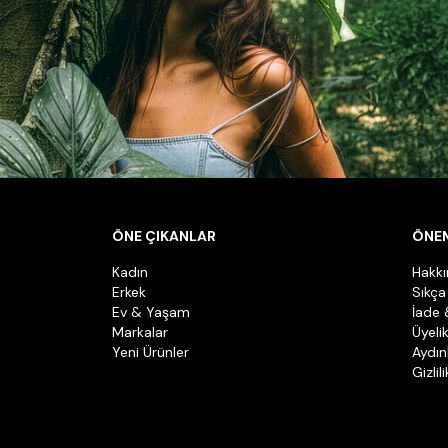
ÖNE ÇIKANLAR
ÖNEM
Kadın
Hakk
Erkek
Sıkça
Ev & Yaşam
İade 
Markalar
Üyeli
Yeni Ürünler
Aydın
Gizlil