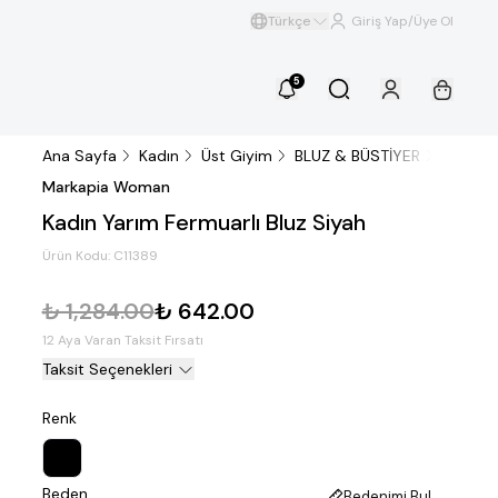
Türkçe
Giriş Yap/Üye Ol
5
Ana Sayfa
Kadın
Üst Giyim
BLUZ & BÜSTİYER
BLUZ
Markapia Woman
Kadın Yarım Fermuarlı Bluz Siyah
Ürün Kodu:
C11389
₺ 1,284.00
₺ 642.00
12 Aya Varan Taksit Fırsatı
Taksit Seçenekleri
Renk
Beden
Bedenimi Bul