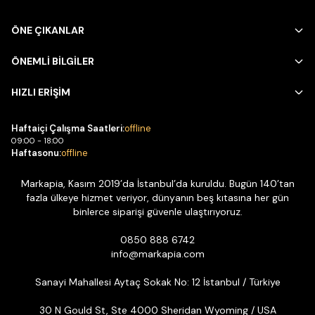
ÖNE ÇIKANLAR
ÖNEMLİ BİLGİLER
HIZLI ERİŞİM
Haftaiçi Çalışma Saatleri:
offline
09:00 - 18:00
Haftasonu:
offline
Markapia, Kasım 2019’da İstanbul’da kuruldu. Bugün 140’tan
fazla ülkeye hizmet veriyor, dünyanın beş kıtasına her gün
binlerce siparişi güvenle ulaştırıyoruz.
0850 888 6742
info@markapia.com
Sanayi Mahallesi Aytaç Sokak No: 12 İstanbul / Türkiye
30 N Gould St, Ste 4000 Sheridan Wyoming / USA