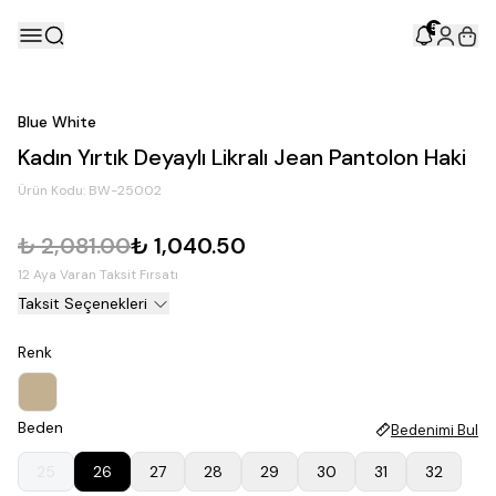
5
Blue White
Kadın Yırtık Deyaylı Likralı Jean Pantolon Haki
Ürün Kodu:
BW-25002
₺ 2,081.00
₺ 1,040.50
12 Aya Varan Taksit Fırsatı
Taksit Seçenekleri
Renk
Beden
Bedenimi Bul
25
26
27
28
29
30
31
32