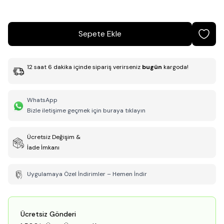
Sepete Ekle
12
saat
6
dakika
içinde sipariş verirseniz
bugün
kargoda!
WhatsApp
Bizle iletişime geçmek için buraya tıklayın
Ücretsiz Değişim &
İade İmkanı
Uygulamaya Özel İndirimler – Hemen İndir
Ücretsiz Gönderi