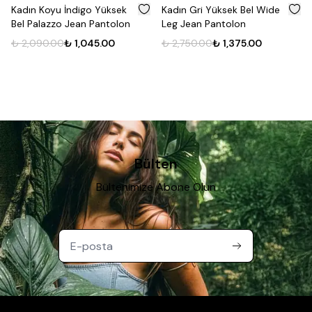
%
50
%
50
Kadın Koyu İndigo Yüksek
Kadın Gri Yüksek Bel Wide
Bel Palazzo Jean Pantolon
Leg Jean Pantolon
₺ 2,090.00
₺ 1,045.00
₺ 2,750.00
₺ 1,375.00
Bülten
Bültenimize Abone Olun